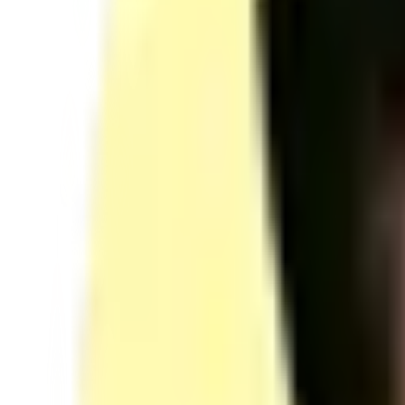
Maîtriser capsules/chablon, gel/acrygel, apex, finitions et contrôles qua
Appliquer VSP & nail art
Poser un vernis semi-permanent fiable, réaliser une French et un déco
Assurer remplissage, dépose & réparation
Exécuter les opérations en sécurité, vérifier la tenue et corriger les déf
Programme de formation
Découvrez le contenu
Découvrez le programme auquel vous accéderez lorsque vous ferez con
0
Avant formation