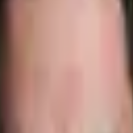
permanent, capsules, chablon et nail art — de la préparation à la finition
voyer