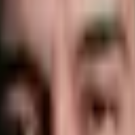
, extensions, construction/apex, VSP, nail art, remplissage, dépose, répar
 la fiche client/consentements.
 des consommables.