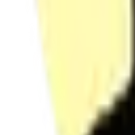
Gestion de la Traçabilité des Consommables en Milieu Professionnel
Etude de cas — Matériels, produits et traçabilité
Évaluation
3
Accueil, diagnostic et contre-indications
Validation de la faisabilité
Identification des contre-indications
Entretien de diagnostic et attentes