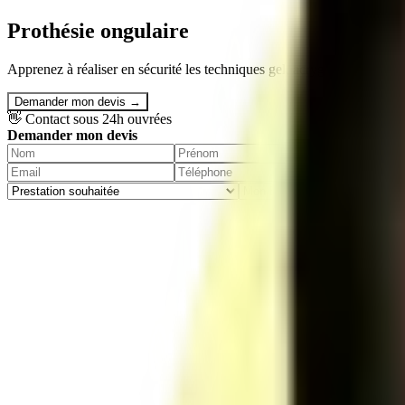
Prothésie ongulaire
Apprenez à réaliser en sécurité les techniques gel, acrygel, vernis semi-
Demander mon devis →
👋 Contact sous 24h ouvrées
Demander mon devis
En
Résumé de la formation
Durée de notre contenu
32 h
Tarif moyen facturé constaté