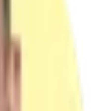
ation, conseils et suivi — dans le respect strict des protocoles