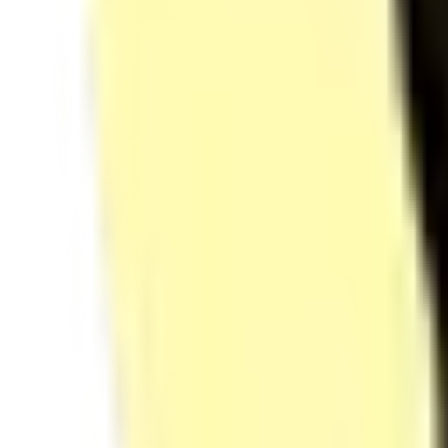
EPI et prévention des risques
Bionettoyage et désinfection
Quiz — Hygiène, sécurité et EPI
Évaluation
2
Matériels, produits et traçabilité
Organisation du plan de travail
Choix des produits et consommables