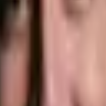
lité.
r de base protégés.
auts.
fiance à l’équipe MEG et que la formation vous sera livrée.