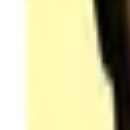
Test de positionnement
Évaluation
Introduction
Plan d’action
·
Plan d'action en prothésie ongulaire
1
Hygiène, sécurité et EPI
Procédure d’ouverture du poste
Réglementation hygiène et sécurité du poste