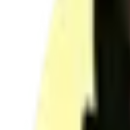
2 490 €
Objectifs
Maîtriser la prothésie ongulaire complète
Valider une pratique professionnelle complète : diagnostic, préparation
d’hygiène, de sécurité et de traçabilité.
Identifier attentes & contre-indications
Mener l’entretien, repérer les CI, confirmer la faisabilité et formaliser
Organiser un poste conforme
Appliquer hygiène/sécurité, EPI, bionettoyage, traçabilité et gestion
Réaliser extensions & construction