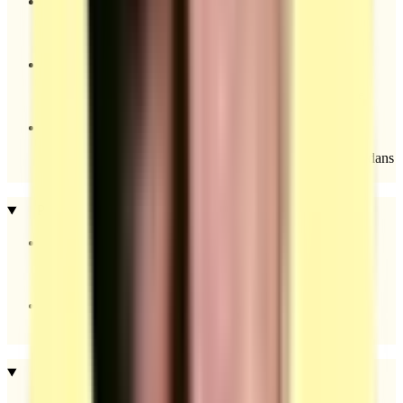
Certificat Qualiopi.
1 CV du formateur avec de l'expérience dans le domaine
2 CV de jurés externes d’évaluation avec de l'expérience dans
le domaine (hors formateur, qui ne sont pas salariés).
Pré-requis / public ciblé
Aucun diplôme obligatoire (pas de CAP).
Projet professionnel en lien avec la prestation.
Déroulé et modalités d’évaluations