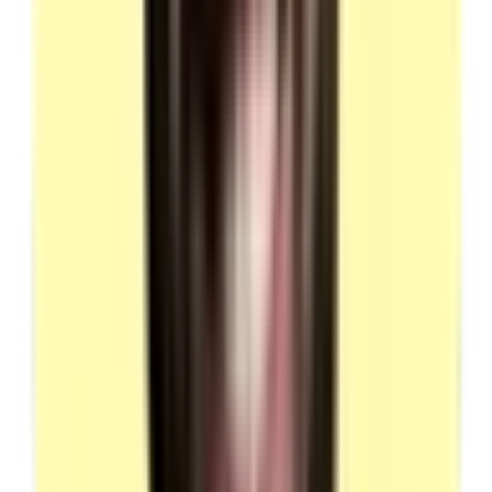
Liste des certifications
Témoignages
Ils nous ont fait confiance
Fondée par Mohamed, la société MEG Business 360 s’appuie sur
plusieurs années d’accompagnement marketing et commercial
d’organismes de formation et d’entreprises.
Découvrez tous leurs
avis TrustPilot en ligne.