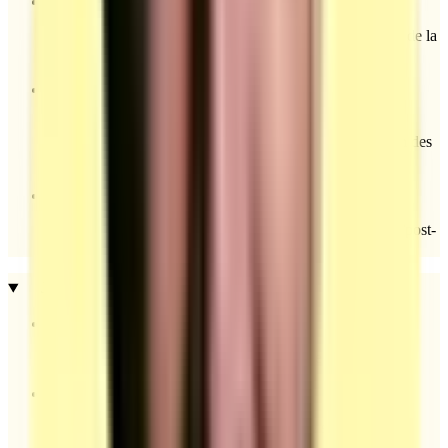
Entretien initial (~15 min) : analyse du besoin et cadrage de la
prestation.
Réalisation pratique sur modèle (~120 min) : type de
prestation choisi par le binôme d’évaluation ; observation des
gestes et du résultat.
Preuves visuelles & restitution (~15 min) : 4 clichés (pré/post-
intervention, angles requis) + présentation orale courte.
Jury et conditions d’évaluation
Évaluateurs indépendants de l’animation de la session.
Le formateur ne peut pas évaluer sa propre session.