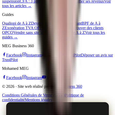
suspension
CFA : 3 pistes concrètes pour diversifier ses revenus
Voir
tous les articles →
Guides
Qualiopi de A à Z
Devenir formateur indépendant
BPF de A à
Z
Exonération TVA OF
Financement OPCO
Trouver des clients
OPCO
Vendre sans site web
Créer un CFA de A à Z
Voir tous les
guides →
MEG Business 360
Facebook
Instagram
LinkedIn
TrustPilot
Déposer un avis sur
TrustPilot
Mohamed MEG
Facebook
Instagram
YouTube
© 2026 · Site web réalisé par
MEG Business 360
Conditions Générales de Vente (CGV)
Politique de
confidentialité
Mentions légales