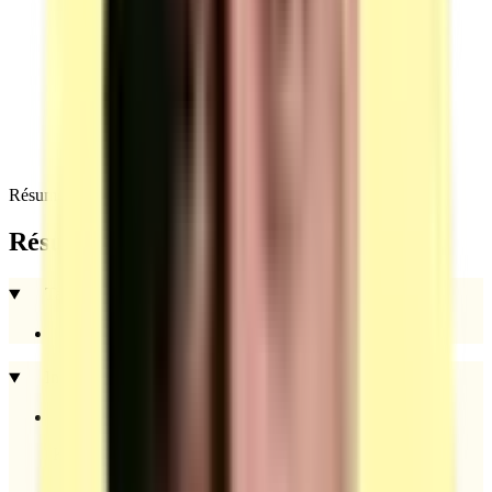
30+ candidats : 200 € / candidat
Parcours recommandé : ≥ 21 h incluant extensions et
rehaussement.
Résumé
Résumé de la certification
Tarif pour votre OF
Abonnement plateforme : 90 € / mois / certification
Informations à nous fournir
Kbis de moins de 3 mois.