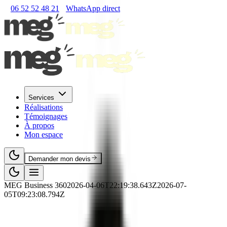
06 52 52 48 21
WhatsApp direct
Services
Réalisations
Témoignages
À propos
Mon espace
Demander mon devis
MEG Business 360
2026-04-06T22:19:38.643Z
2026-07-
05T09:23:08.794Z