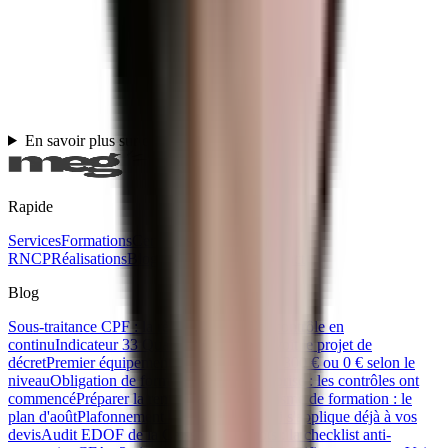
nous. On ne partage jamais vos infos, et vous pouvez vous
désabonner quand vous le souhaitez.
Nom
Prénom
Email
*
Téléphone
*
En savoir plus sur cette certification
+
M'inscrire
Rapide
Services
Formations
Certifications
Titres
RNCP
Réalisations
Blog
Ebooks gratuits
Contact
Blog
Sous-traitance CPF : la règle des 80/20 se contrôle en
continu
Indicateur 33 Qualiopi : ce que prévoit le projet de
décret
Premier équipement apprenti : 500 €, 300 € ou 0 € selon le
niveau
Obligation de formation IA en entreprise : les contrôles ont
commencé
Préparer la rentrée de son organisme de formation : le
plan d'août
Plafonnement CPF 2026 : ce qui s'applique déjà à vos
devis
Audit EDOF de la Caisse des Dépôts : la checklist anti-