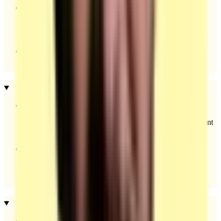
CV des évaluateurs à transmettre selon la procédure
d’habilitation.
Neutralité et confidentialité exigées.
Rôle et obligations de l’OF
Préparer les candidats (parcours recommandé ≥ 21 h incluant
extensions et rehaussement).
Organiser la logistique d’évaluation (modèles, matériel,
hygiène/sécurité) ou la confier si une option externe est
prévue.
Supports et outils fournis