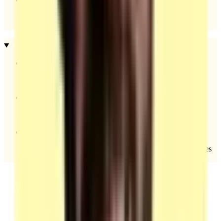
Guides, grilles et modèles fournis dans le cadre de
l’habilitation.
Notes spécifiques
Barème dégressif exonéré de TVA.
Séparation stricte entre formateur et évaluateurs.
Exigence de neutralité, de confidentialité et de validation des
évaluateurs via leurs CV.
Besoin d'une autre certif ?
Découvrez notre catalogue complet de certifications.