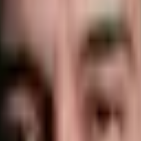
chus vers création OF/Qualiopi (vérifiable via avis Google + Trustpilo
 Business 360