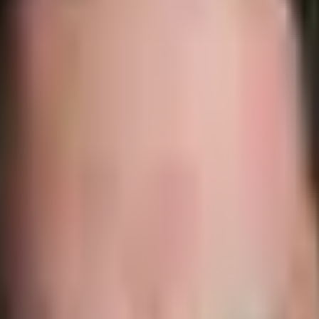
if complet en place
eting complet Ure
gnée dans son développement (marketing, commercial, produit) pour dev