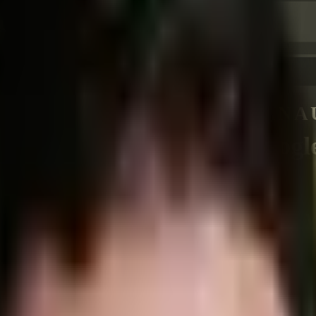
uisition multi-canaux
CANA
Googl
SITE 
Refon