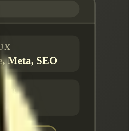
UX
e, Meta, SEO
WEB
du