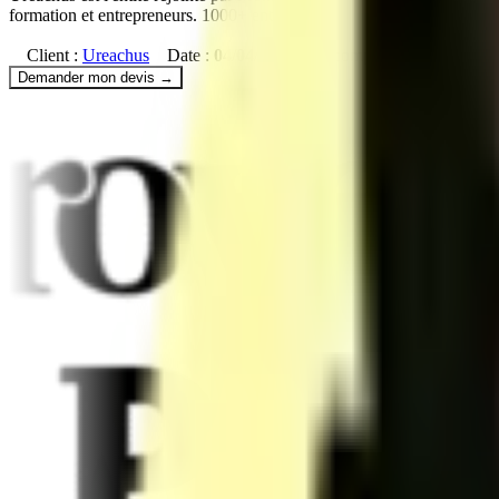
formation et entrepreneurs. 1000+ entrepreneurs accompagnés via Urea
Client :
Ureachus
Date :
04/04/2025
Accompagnement par
MEG
Demander mon devis →