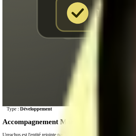
Disposit
Mark
Type :
Développement
Accompagnement Marketing complet
Ureachus est l'entité rejointe par Mohamed en 2021, qu'il a accompa