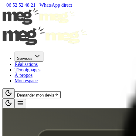
06 52 52 48 21
WhatsApp direct
Services
Réalisations
Témoignages
À propos
Mon espace
Demander mon devis