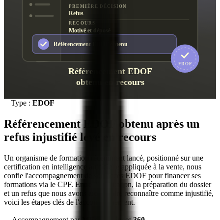
PREMIÈRE DÉCISION
Refus
RECOURS
Motivé et déposé
Référencement EDOF obtenu
EDOF
Référencement EDOF
obtenu en recours
Type :
EDOF
Référencement EDOF obtenu après un
refus injustifié levé en recours
Un organisme de formation récemment lancé, positionné sur une
certification en intelligence artificielle appliquée à la vente, nous
confie l'accompagnement de son accès EDOF pour financer ses
formations via le CPF. Entre l'habilitation, la préparation du dossier
et un refus que nous avons aidé à faire reconnaître comme injustifié,
voici les étapes clés de l'accompagnement.
Accompagnement par
MEG Business 360