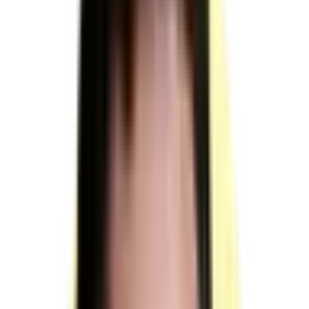
sur
RS6419
Prévention des risques liés
à l'amiante pour les personnels d'encadrement de chantier en
sous-section 4