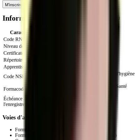
M'inscrire
Informations clés sur le titre
RS6419
Caractéristique
Valeur
Code RNCP
RS6419
Niveau de qualification
—
Certificateur
Ministère du Travail (France)
Répertoire
RS
Apprentissage
Non autorisé
344r : Mise en oeuvre des règles d'hygiène
Code NSF
et sécurité
22265 : Risque amiante, 42866 : Santé
Formacode
sécurité travail
Échéance de
31 décembre 2027
l'enregistrement
Voies d'accès au titre professionnel
Formation initiale (en centre de formation agréé)
Formation continue (salariés, demandeurs d'emploi)