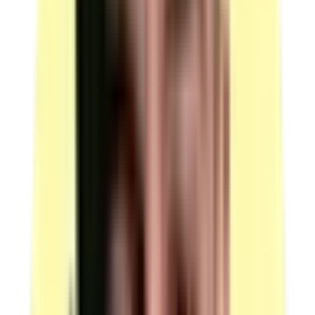
d’étudiant
Les organismes de formation sont autorisés à organiser
des jurys compétents en matière de prévention des
risques liés à l'amiante, dans le respect des dispositions
de l'arrêté du 23 février 2012 du ministère du travail
définissant les modalités de la formation des travailleurs
à la prévention des risques liés à l'amiante.
En contrat d’apprentissage
Après un parcours de formation continue
Les organismes de formation sont autorisés à organiser
des jurys compétents en matière de prévention des
risques liés à l'amiante, dans le respect des dispositions
de l'arrêté du 23 février 2012 du ministère du travail
définissant les modalités de la formation des travailleurs
à la prévention des risques liés à l'amiante.
En contrat de professionnalisation
(source : France Compétences, fiche RS6419, section
Modalités d'évaluation)
Référence des arrêtés et décisions publiés au Journal
Officiel ou au Bulletin Officiel (enregistrement au RNCP,
création diplôme, accréditation…)
Référence des arrêtés et décisions publiés au Journal
Officiel ou au Bulletin Officiel (enregistrement au
RNCP, création diplôme, accréditation…)
Date du JO/BO