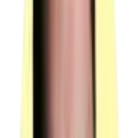
présence d'amiante.
(source : France Compétences, fiche RS6419, section
Modalités d'évaluation)
2/ Une évaluation pratique d'une heure en continu
incluant l'analyse d'une situation concrète adaptée à
l'activité exercée par le stagiaire afin de vérifier
notamment son aptitude à
Evaluer les risques liés à l'intervention ;
Mettre en œuvre les principes de prévention (mode
opératoire d'intervention, moyens de protection,
décontamination) ;
Gérer l'élimination des déchets amiantés ;
Réagir en cas d'incident/d'accident ;
Mettre en œuvre les modalités de restitution de la zone
après l'intervention.
Validation de la certification ou de l’habilitation
(source : France Compétences, fiche RS6419, section
Modalités d'évaluation)
Si durée limitée, modalités de renouvellement
La formation qui doit être suivie pour obtenir
l'attestation de compétences doit être actualisée par un
recyclage tous les 3 ans
Formation préalable : durée de 5 jours
Formation de recyclage : durée minimum de 1 jour