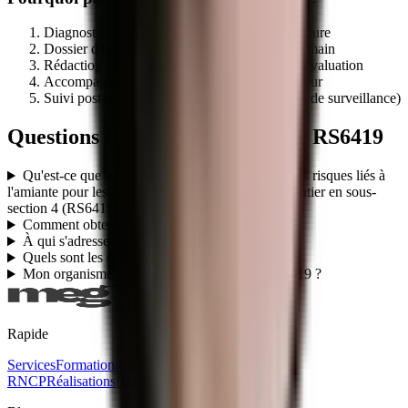
Diagnostic préalable d'éligibilité de votre structure
Dossier d'habilitation centre évaluateur clé en main
Rédaction programme + référentiel + outils d'évaluation
Accompagnement audit initial par le certificateur
Suivi post-habilitation (renouvellement, audits de surveillance)
Questions fréquentes sur le titre
RS6419
Qu'est-ce que le titre professionnel Prévention des risques liés à
l'amiante pour les personnels d'encadrement de chantier en sous-
section 4 (RS6419) ?
Comment obtenir le titre RS6419 ?
À qui s'adresse ce titre RS6419 ?
Quels sont les débouchés du titre RS6419 ?
Mon organisme peut-il faire passer le titre RS6419 ?
Rapide
Services
Formations
Certifications
Titres
RNCP
Réalisations
Blog
Ebooks gratuits
Contact