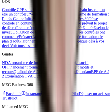
Blog
Contrôle CPF sous identité d'emprunt : votre prochain inscrit peut
être un contrôleur
Veille réglementaire d'un organisme de formation :
l'après Centre Inffo
Sous-traitance CPF : la règle des 80/20 se
contrôle en continu
Indicateur 33 Qualiopi : ce que prévoit le projet
de décret
Premier équipement apprenti : 500 €, 300 € ou 0 € selon le
niveau
Obligation de formation IA en entreprise : les contrôles ont
commencé
Préparer la rentrée de son organisme de formation : le
plan d'août
Plafonnement CPF 2026 : ce qui s'applique déjà à vos
devis
Voir tous les articles →
Guides
NDA organisme de formation
Code APE et objet social
OF
Financement formation OPCO
Refus EDOF : motifs et
recours
Qualiopi de A à Z
Devenir formateur indépendant
BPF de A à
Z
Exonération TVA OF
Voir tous les guides →
MEG Business 360
Facebook
Instagram
LinkedIn
TrustPilot
Déposer un avis sur
TrustPilot
Mohamed MEG