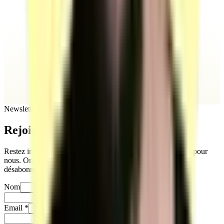
Newsletter
Rejoignez
notre newsletter
Restez informés sur notre actualité. Votre vie privée compte pour
nous. On ne partage jamais vos infos, et vous pouvez vous
désabonner quand vous le souhaitez.
Nom
Prénom
Email
*
Téléphone
*