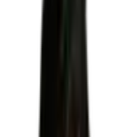
Être accompagné pour l'habilitation
RS6419
Certificateur officiel
MINISTERE DU TRAVAIL DU PLEIN EMPLOI ET DE L'
INSERTION
Code RNCP
RS6419
Niveau
—
Échéance
31 décembre 2027
Apprentissage
Non autorisé
Code NSF
344r : Mise en oeuvre des règles d'hygiène et sécurité
Formacode
22265 : Risque amiante · 42866 : Santé sécurité travail
Télécharger le référentiel d'évaluation officiel