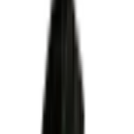
Certifié par
MINISTERE DU TRAVAIL DU PLEIN EMPLOI
ET DE L' INSERTION
·
Enregistré par France Compétences
organismes de formation, CFA et
centres
habilités centre évaluateur
Prévention des risques liés
à l'amiante pour les personnels d'encadrement de chantier en
sous-section 4
ni le certificateur ni le propriétaire du titre
Pour OF, CFA et centres évaluateurs
Habilitation DREETS via Démarches Simplifiées
Dossier technique conforme au plateau officiel
Accompagnement MEG Business 360 de A à Z