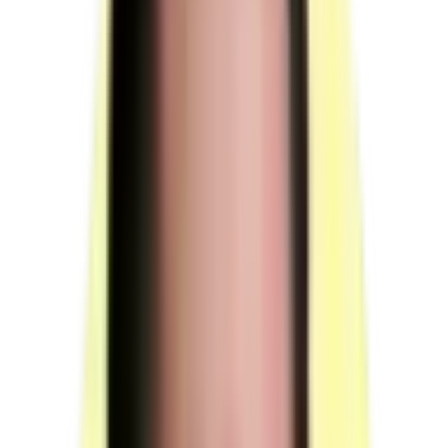
Moyens humains
Évaluation en deux parties : théorique (QCM, 20 min) puis pratique.
Évalue la capacité à choisir des méthodes de travail et à encadrer sur
chantier sous-section 4.
1/ Une évaluation théorique de vingt minutes en continu
est élaborée à partir d'un questionnaire à choix multiple
et/ou d'un questionnaire à réponses courtes permettant
d'évaluer le stagiaire sur ses connaissances relatives
notamment
aux risques liés à l'amiante dans l'exercice de son
activité ;
à la réglementation relative à la prévention des risques
liés à l'amiante et à l'élimination des déchets amiantés, y
compris leur transport ;
à la connaissance des matériaux amiantés, des
techniques d'intervention les moins émissives en fibres ;
aux limites d'efficacité des équipements de protection
individuelle utilisées lors des interventions susceptibles
de provoquer l'émission de fibres d'amiante, à la valeur
limite d'exposition professionnelle et aux modalités de
son contrôle, ainsi que les modalités de restitution de
chantier ;
à la nature des documents permettant de connaître la