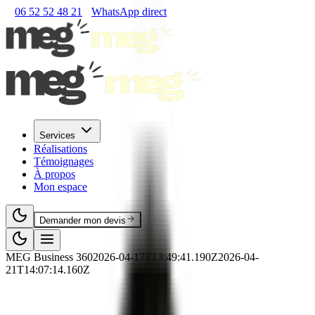
06 52 52 48 21
WhatsApp direct
Services
Réalisations
Témoignages
À propos
Mon espace
Demander mon devis
MEG Business 360
2026-04-17T13:49:41.190Z
2026-04-
21T14:07:14.160Z
🌿
RS
·
Environnement
·
RS6419