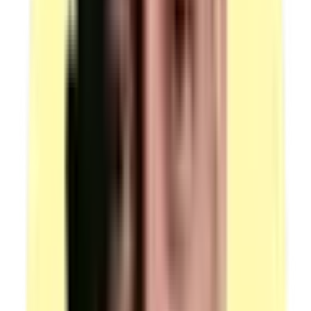
Référence au JO/BO
07/03/2012
Arrêté du 23 février 2012 définissant les modalités de la
formation des travailleurs à la prévention des risques
liés à l'amiante
Référence des arrêtés et décisions publiés au Journal
Officiel ou au Bulletin Officiel (enregistrement au
RNCP, création diplôme, accréditation…)
Date de publication de la fiche
19-10-2023
Date de début des parcours certifiants
18-10-2023
(source : France Compétences, fiche RS6419, section
Modalités d'évaluation)
Voir plus
Moyens techniques
Non documenté.
Voir plus