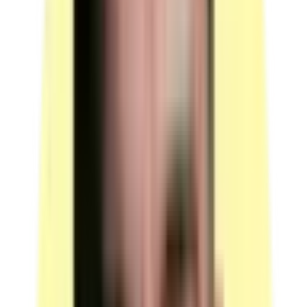
(source : France Compétences, fiche RS6419, section
Modalités d'évaluation)
Possibilité de validation partielle
Secteur d’activité
(source : France Compétences, fiche RS6419, section
Modalités d'évaluation)
Références juridiques des règlementations d’activité
Articles R. 4412-141 à R. 4412-143 du code du travail
Arrêté du 23 février 2012 définissant les modalités de la
formation des travailleurs à la prévention des risques
liés à l'amiante
Voie d’accès
(source : France Compétences, fiche RS6419, section
Modalités d'évaluation)
Le cas échant, prérequis à l’entrée en formation
Le travailleur doit présenter à l'organisme de formation
attestant de son aptitude médicale au poste de travail.
(source : France Compétences, fiche RS6419, section
Modalités d'évaluation)
Le cas échant, prérequis à la validation de la certification
Validité des composantes acquises
Voie d’accès à la certification
Composition des jurys
Date de dernière modification
Après un parcours de formation sous statut d’élève ou