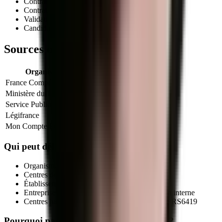
Contrat d'apprentissage
(non autorisé sur ce titre)
Contrat de professionnalisation
Validation des Acquis de l'Expérience (VAE)
Candidature libre auprès d'un centre habilité
Sources officielles et références
Organisme
Lien officiel
France Compétences
Fiche officielle
Ministère du Travail
Info titres pro
Service Public
VAE
Légifrance
Code du travail (formation)
Mon Compte Formation
CPF
Qui peut délivrer le titre
RS6419
?
Organismes de formation déclarés (NDA actif)
Centres de formation d'apprentis (CFA)
Établissements publics de formation
Entreprises qualifiées via leur service formation interne
Centres habilités par le certificateur sur la fiche
RS6419
Pourquoi passer par MEG Business 360 ?