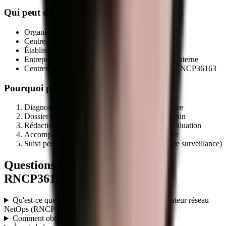
Qui peut délivrer le titre
RNCP36163
?
Organismes de formation déclarés (NDA actif)
Centres de formation d'apprentis (CFA)
Établissements publics de formation
Entreprises qualifiées via leur service formation interne
Centres habilités par le certificateur sur la fiche
RNCP36163
Pourquoi passer par MEG Business 360 ?
Diagnostic préalable d'éligibilité de votre structure
Dossier d'habilitation centre évaluateur clé en main
Rédaction programme + référentiel + outils d'évaluation
Accompagnement audit initial par le certificateur
Suivi post-habilitation (renouvellement, audits de surveillance)
Questions fréquentes sur le titre
RNCP36163
Qu'est-ce que le titre professionnel TP - Administrateur réseau
NetOps (RNCP36163) ?
Comment obtenir le titre RNCP36163 ?