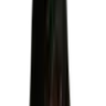
Certificateur officiel
MINISTERE DU TRAVAIL DU PLEIN EMPLOI ET DE L'
INSERTION
Code RNCP
RNCP36163
Niveau
Niveau 6
Échéance
31 janvier 2027
Apprentissage
Autorisé
Code NSF
326 : Informatique, traitement de l'information, réseaux de
transmission
Code(s) ROME
M1810 : Production et exploitation de systèmes d''information
· M1801 : Administration de systèmes d''information