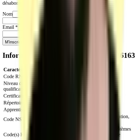
désabonner quand vous le souhaitez.
Nom
Prénom
Email
*
Téléphone
*
M'inscrire
Informations clés sur le titre
RNCP36163
Caractéristique
Valeur
Code RNCP
RNCP36163
Niveau de
Niveau 6
qualification
Certificateur
Ministère du Travail (France)
Répertoire
RNCP
Apprentissage
Autorisé
326 : Informatique, traitement de l'information,
Code NSF
réseaux de transmission
M1810 : Production et exploitation de systèmes
Code(s) ROME
d''information, M1801 : Administration de