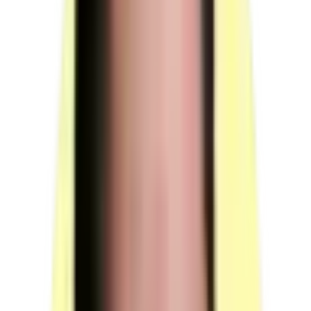
Moyens humains
1 personne responsable de session et 1 jury minimum requis pour
l'épreuve du candidat d'une durée totale de 01 h 00 min.
Responsable de session
Rôle : prévoir un temps supplémentaire d'intervention
du jury pour la prise de connaissance de l'épreuve et
des dossiers candidats ainsi que la prise en compte des
temps de correction et de délibération.
(source : référentiel d'évaluation §4 p.22)
Jury (composition)
Conditions particulières : Sans objet.
(source : référentiel d'évaluation §4 p.22)
Durée totale de présence du jury
Durée pour l'épreuve du candidat : 01 h 00 min.
(source : référentiel d'évaluation §3 p.21)
Surveillance et confidentialité
Conditions de surveillance : Sans objet.
(source : référentiel d'évaluation §4 p.22)
Voir plus