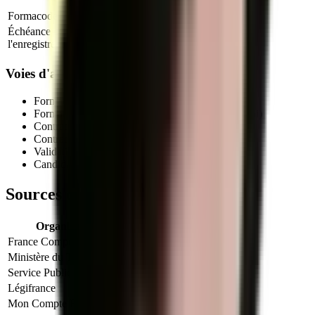
systèmes d''information
Formacode
24220 : Gestion réseau informatique
Échéance de
31 janvier 2027
l'enregistrement
Voies d'accès au titre professionnel
Formation initiale (en centre de formation agréé)
Formation continue (salariés, demandeurs d'emploi)
Contrat d'apprentissage
(autorisé pour ce titre)
Contrat de professionnalisation
Validation des Acquis de l'Expérience (VAE)
Candidature libre auprès d'un centre habilité
Sources officielles et références
Organisme
Lien officiel
France Compétences
Fiche officielle
Ministère du Travail
Info titres pro
Service Public
VAE
Légifrance
Code du travail (formation)
Mon Compte Formation
CPF