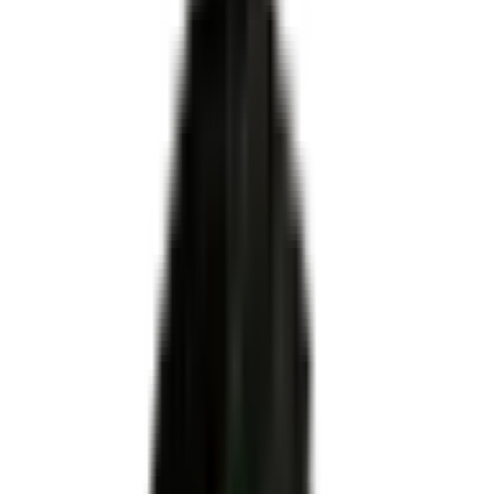
Certifié par
MINISTERE DU TRAVAIL DU PLEIN EMPLOI
ET DE L' INSERTION
·
Enregistré par France
Compétences
·
Niveau 6
·
Apprentissage ✓
organismes de formation, CFA et
centres
habilités centre évaluateur
Administrateur réseau
NetOps
ni le certificateur ni le propriétaire du titre
Pour OF, CFA et centres évaluateurs
Habilitation DREETS via Démarches Simplifiées
Dossier technique conforme au plateau officiel
Accompagnement MEG Business 360 de A à Z
Être accompagné pour l'habilitation
RNCP36163