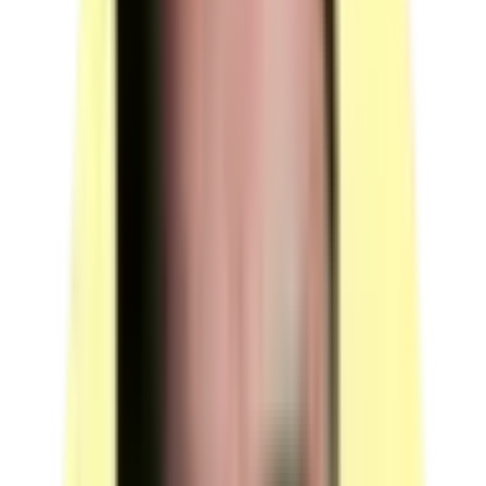
Moyens techniques
Ressources techniques minimales pour 1 candidat : 2 postes de
travail et 1 écran ou vidéo-projecteur.
Poste de travail n°1 — questionnaire professionnel
Quantité : 1.
Candidats en simultané : 1.
Description : un poste de travail par candidat pour le
questionnaire professionnel.
(source : plateau technique Ressources p.4)
Poste de travail n°2 — présentation de projet
Quantité : 1.
Candidats en simultané : 4.
Description : un poste de travail avec un logiciel de
présentation.
Observation : un poste par jury ; un jury peut recevoir
quatre candidats en une journée.
(source : plateau technique Ressources p.4)
Équipement — écran ou vidéo-projecteur
Quantité : 1.
Candidats en simultané : 4.
Description : un écran ou vidéo-projecteur.