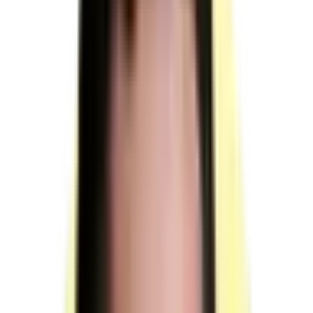
sur
RNCP36163
TP - Administrateur
réseau NetOps