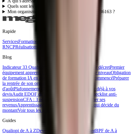
À qui s'adresse ce titre RNCP36163 ?
Quels sont les débouchés du titre RNCP36163 ?
Mon organisme peut-il faire passer le titre RNCP36163 ?
Rapide
Services
Formations
Certifications
Titres
RNCP
Réalisations
Blog
Ebooks gratuits
Contact
Blog
Indicateur 33 Qualiopi : ce que prévoit le projet de décret
Premier
équipement apprenti : 500 €, 300 € ou 0 € selon le niveau
Obligation
de formation IA en entreprise : les contrôles ont commencé
Préparer
la rentrée de son organisme de formation : le plan
d'août
Plafonnement CPF 2026 : ce qui s'applique déjà à vos
devis
Audit EDOF de la Caisse des Dépôts : la checklist anti-
suspension
CFA : 3 pistes concrètes pour diversifier ses
revenus
Apprentissage à la rentrée 2026 : la date qui décide du
montant
Voir tous les articles →
Guides
Qualiopi de A à Z
Devenir formateur indépendant
BPF de A à