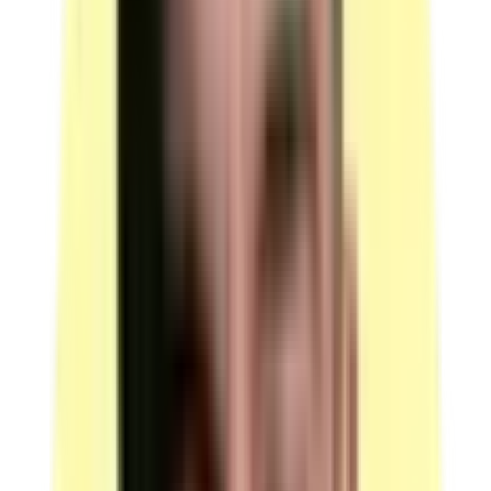
Observation : un par jury ; un jury peut recevoir quatre
candidats en une journée.
(source : plateau technique Ressources p.4)
Voir plus
Moyens matériels
4 locaux distincts équipés a minima pour les modalités d'évaluation :
présentation de projet, entretien technique, questionnaire
professionnel et entretien final.
Local 1 — Présentation d'un projet réalisé en amont de la
session
Description : une salle équipée d'un système de vidéo-
projection, d'une table et trois chaises.
Équipements : un accès à internet est disponible.
(source : plateau technique Locaux p.3)
Local 2 — Entretien technique
Description : une salle avec une table et trois chaises.
Observation : Sans objet.
(source : plateau technique Locaux p.3)
Local 3 — Questionnaire professionnel