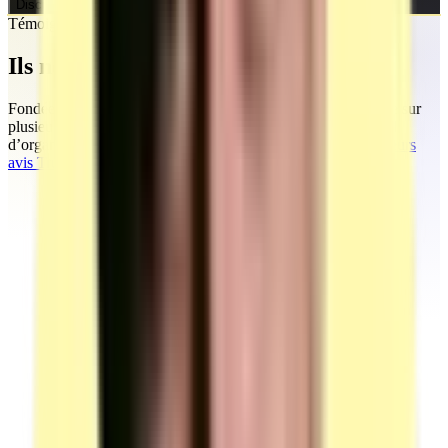
Discuter de mon projet
Témoignages
Ils nous ont fait confiance
Fondée par Mohamed, la société MEG Business 360 s’appuie sur
plusieurs années d’accompagnement marketing et commercial
d’organismes de formation et d’entreprises.
Découvrez tous leurs
avis TrustPilot en ligne.