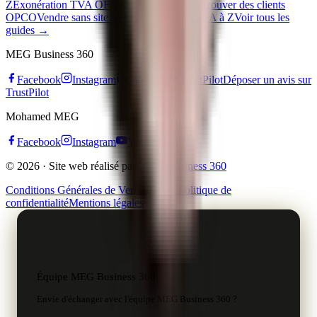
Z
Exonération TVA OF
Financement OPCO
Trouver des clients
OPCO
Vendre sans site web
Créer un CFA de A à Z
Voir tous les
guides →
MEG Business 360
Facebook
Instagram
LinkedIn
TrustPilot
Déposer un avis sur
TrustPilot
Mohamed MEG
Facebook
Instagram
YouTube
© 2026 · Site web réalisé par
MEG Business 360
Conditions Générales de Vente (CGV)
Politique de
confidentialité
Mentions légales
Équipe MEG Business 360
Envie d'échanger avec l'équipe MEG Business 360 ?