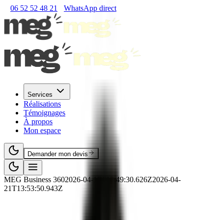
06 52 52 48 21
WhatsApp direct
Services
Réalisations
Témoignages
À propos
Mon espace
Demander mon devis
MEG Business 360
2026-04-17T13:49:30.626Z
2026-04-
21T13:53:50.943Z
💻
RNCP
·
Numérique
·
RNCP36163