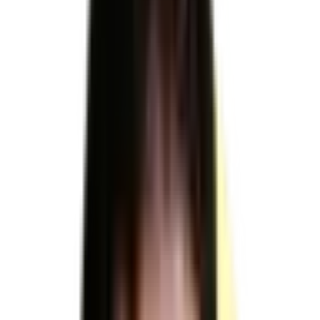
Formacode
24220 : Gestion réseau informatique
Télécharger le référentiel d'évaluation officiel
RNCP36163
RNCP36163