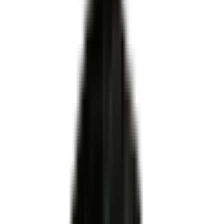
Certifié par
MINISTERE DU TRAVAIL DU PLEIN EMPLOI
ET DE L' INSERTION
·
Enregistré par France
Compétences
·
Niveau 5
·
Apprentissage ✓
organismes de formation, CFA et
centres
habilités centre évaluateur
Assistant commercial
ni le certificateur ni le propriétaire du titre
Pour OF, CFA et centres évaluateurs
Habilitation DREETS via Démarches Simplifiées
Dossier technique conforme au plateau officiel
Accompagnement MEG Business 360 de A à Z
Être accompagné pour l'habilitation
RNCP41254
Certificateur officiel
MINISTERE DU TRAVAIL DU PLEIN EMPLOI ET DE L'