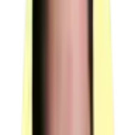
Entretien final : 15 minutes.
(source : référentiel d'évaluation ACom §4.1 §4.2 p.9-
10)
Responsable de session (1 personne)
Doit prévoir un temps supplémentaire d'intervention du
jury pour la prise de connaissance de l'épreuve et des
dossiers candidats ainsi que la prise en compte des
temps de correction et de délibération.
Veille à l'absence de communication entre les candidats
ayant déjà passé l'épreuve et ceux se trouvant en attente
pour la passer.
Garantit le respect des dispositions réglementaires
relatives au déroulement de la session.
(source : référentiel d'évaluation ACom §4.2 §5 p.10)
Surveillant (1 ou plusieurs personnes)
Contrôle la mise en situation professionnelle afin de
garantir l'utilisation non frauduleuse des capacités
d'échanges numériques.
S'assure que les candidats ne peuvent pas avoir de
communication, ni avec l'extérieur ni avec d'autres
candidats.
(source : référentiel d'évaluation ACom §5 p.10)
Intervenant ponctuel anglophone (optionnel)
Rôle : tenir le rôle du tiers anglophone prévu par le
scénario lors de la mise en situation orale en anglais.