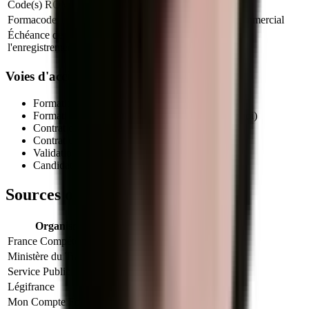
Code(s) ROME
D1401 : Assistanat commercial
Formacode
35028 : Secrétariat assistanat commercial
Échéance de
28 octobre 2030
l'enregistrement
Voies d'accès au titre professionnel
Formation initiale (en centre de formation agréé)
Formation continue (salariés, demandeurs d'emploi)
Contrat d'apprentissage
(autorisé pour ce titre)
Contrat de professionnalisation
Validation des Acquis de l'Expérience (VAE)
Candidature libre auprès d'un centre habilité
Sources officielles et références
Organisme
Lien officiel
France Compétences
Fiche officielle
Ministère du Travail
Info titres pro
Service Public
VAE
Légifrance
Code du travail (formation)
Mon Compte Formation
CPF