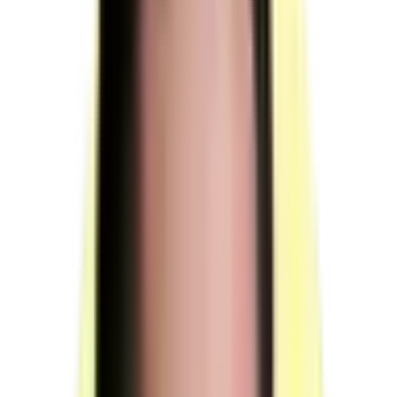
4 personnes minimum à mobiliser : 2 membres de jury, 1
responsable de session et 1 surveillant. Un intervenant ponctuel
anglophone peut s'ajouter pour la mise en situation orale en anglais.
Membres du jury (2 personnes)
Rôle : évaluer les travaux de la mise en situation écrite.
Rôle : assurer le déroulement de la mise en situation
orale — l'un tient le rôle de l'interlocuteur prévu par le
scénario, l'autre celui d'observateur.
Rôle : assurer le déroulement de l'entretien technique.
Rôle : assurer le déroulement du questionnement à
partir de production(s).
Rôle : assurer le déroulement de l'entretien final.
Le membre d'observateur doit utiliser ou avoir utilisé
régulièrement l'anglais dans le cadre de son activité
professionnelle.
(source : référentiel d'évaluation ACom §4.2 p.10)
Durée totale de présence du jury : 01 h 30 min par
candidat
Mise en situation orale : 20 minutes (présence du jury
non requise pendant les 10 minutes de préparation du
candidat).
Entretien technique : 10 minutes.
Questionnement à partir de production(s) : 45 minutes.