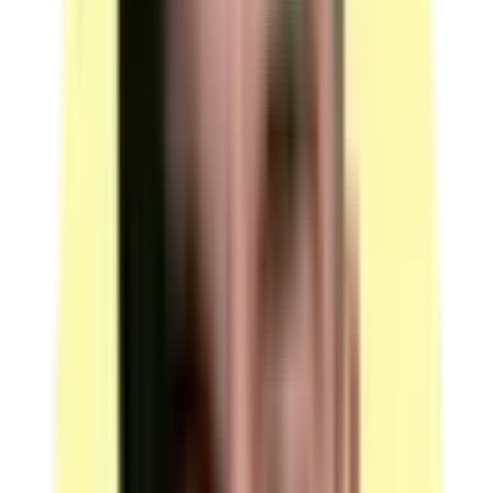
Poste de travail avec PC
Usage : mise en situation professionnelle écrite et
questionnement à partir de production(s).
Quantité : 1 par candidat.
Équipé de logiciels bureautiques courants (suite
bureautique).
Connecté à Internet.
Relié à une imprimante.
Candidats par ressource en simultané : 1.
Observation : les logiciels peuvent être accessibles en
ligne, sous forme d'abonnement.
(source : plateau technique ACom p.4 Ressources —
Postes de travail)
Documentations
Contenu : dictionnaire français.
Contenu : dictionnaire anglais.
Quantité : 1 par candidat.
Candidats par ressource en simultané : 1.
Observation : les documentations peuvent être
accessibles en ligne individuellement depuis le poste de
travail.
(source : plateau technique ACom p.4 Ressources —
Documentations)
Fournitures de bureau courantes
Contenu : chemises.