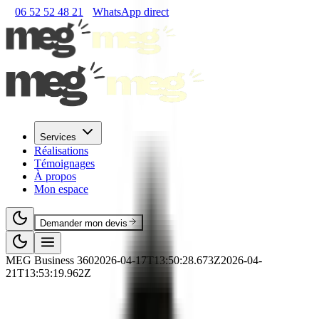
06 52 52 48 21
WhatsApp direct
Services
Réalisations
Témoignages
À propos
Mon espace
Demander mon devis
MEG Business 360
2026-04-17T13:50:28.673Z
2026-04-
21T13:53:19.962Z
🛒
RNCP
·
Commerce
·
RNCP41254