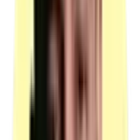
Contenu : sous-chemises.
Contenu : stylos.
Contenu : brouillon.
Quantité : 1 lot par candidat.
Candidats par ressource en simultané : 1.
Observation : fournitures en quantité suffisante, mises à
disposition pour chaque candidat.
(source : plateau technique ACom p.4 Ressources —
Autres)
Voir plus
Moyens matériels
4 types de locaux distincts à prévoir, tous équipés aux normes de
sécurité et de prévention, garantissant confidentialité et qualité des
échanges.
Salle 1 — mise en situation écrite
Description : une salle contenant autant de postes de
travail que de candidats.
Équipée d'une table et d'une chaise pour le surveillant.
Conformité : locaux équipés aux normes de sécurité et