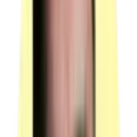
Profil : de préférence de langue maternelle anglaise ou
possède au minimum un niveau B2 du Cadre européen
commun de référence pour les langues (CECRL).
Contrainte : n'intervient pas dans l'évaluation du
candidat.
(source : référentiel d'évaluation ACom §4.3 p.10)
Conditions particulières de composition du jury
La mise en situation orale en anglais peut être réalisée
avec l'appui d'un intervenant ponctuel autre que le jury
pour tenir le rôle du tiers anglophone prévu par le
scénario.
Le responsable de session garantit le respect des
dispositions réglementaires relatives au déroulement de
la session et, notamment, que l'intervenant ponctuel
n'intervienne pas dans l'évaluation du candidat.
(source : référentiel d'évaluation ACom §4.3 p.10)
Voir plus
Moyens techniques
3 ressources à prévoir pour chaque candidat : 1 poste de travail
informatique, 1 documentation et des fournitures de bureau.