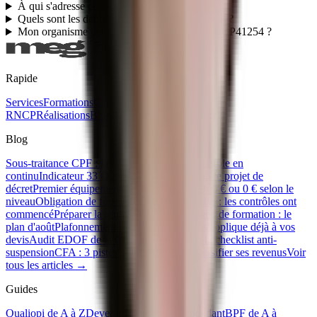
À qui s'adresse ce titre RNCP41254 ?
Quels sont les débouchés du titre RNCP41254 ?
Mon organisme peut-il faire passer le titre RNCP41254 ?
Rapide
Services
Formations
Certifications
Titres
RNCP
Réalisations
Blog
Ebooks gratuits
Contact
Blog
Sous-traitance CPF : la règle des 80/20 se contrôle en
continu
Indicateur 33 Qualiopi : ce que prévoit le projet de
décret
Premier équipement apprenti : 500 €, 300 € ou 0 € selon le
niveau
Obligation de formation IA en entreprise : les contrôles ont
commencé
Préparer la rentrée de son organisme de formation : le
plan d'août
Plafonnement CPF 2026 : ce qui s'applique déjà à vos
devis
Audit EDOF de la Caisse des Dépôts : la checklist anti-
suspension
CFA : 3 pistes concrètes pour diversifier ses revenus
Voir
tous les articles →
Guides
Qualiopi de A à Z
Devenir formateur indépendant
BPF de A à