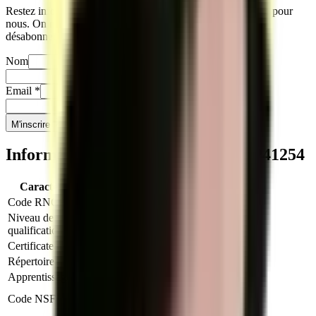
Restez informés sur notre actualité. Votre vie privée compte pour
nous. On ne partage jamais vos infos, et vous pouvez vous
désabonner quand vous le souhaitez.
Nom
Prénom
Email
*
Téléphone
*
M'inscrire
Informations clés sur le titre
RNCP41254
Caractéristique
Valeur
Code RNCP
RNCP41254
Niveau de
Niveau 5
qualification
Certificateur
Ministère du Travail (France)
Répertoire
RNCP
Apprentissage
Autorisé
324t : Saisie, mise en forme et
Code NSF
communication des données