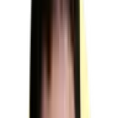
sur
RNCP41254
TP - Assistant
commercial
Moyens humains