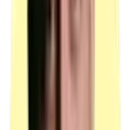
de prévention.
Contrainte : la disposition des postes de travail doit
permettre à chaque candidat de travailler en
confidentialité.
(source : plateau technique ACom p.3 Locaux — Mise
en situation professionnelle)
Salle 2 — mise en situation orale
Description : une salle équipée d'une table et de chaises.
Contrainte : les locaux doivent garantir la qualité et la
confidentialité des échanges.
(source : plateau technique ACom p.3 Locaux — Mise
en situation professionnelle)
Salle 3 — entretien technique
Description : une salle équipée d'une table et de chaises
(à adapter en fonction du nombre de jurys).
Contrainte : le lieu doit garantir la qualité et la
confidentialité des échanges.
(source : plateau technique ACom p.3 Locaux —
Entretien technique)
Salle 4 — questionnement à partir de productions
(présentation diaporama)
Description : une salle contenant un vidéo projecteur et
un tableau blanc pour présenter le diaporama.
Équipée d'une table et de chaises pour l'entretien.
Conformité : locaux équipés aux normes de sécurité et