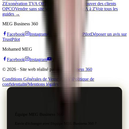
Z
Exonération TVA OF
Financement OPCO
Trouver des clients
OPCO
Vendre sans site web
Créer un CFA de A à Z
Voir tous les
guides →
MEG Business 360
Facebook
Instagram
LinkedIn
TrustPilot
Déposer un avis sur
TrustPilot
Mohamed MEG
Facebook
Instagram
YouTube
© 2026 · Site web réalisé par
MEG Business 360
Conditions Générales de Vente (CGV)
Politique de
confidentialité
Mentions légales
Équipe MEG Business 360
Envie d'échanger avec l'équipe MEG Business 360 ?