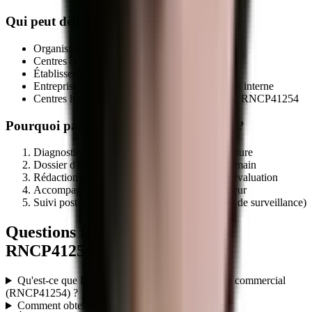
Qui peut délivrer le titre
RNCP41254
?
Organismes de formation déclarés (NDA actif)
Centres de formation d'apprentis (CFA)
Établissements publics de formation
Entreprises qualifiées via leur service formation interne
Centres habilités par le certificateur sur la fiche
RNCP41254
Pourquoi passer par MEG Business 360 ?
Diagnostic préalable d'éligibilité de votre structure
Dossier d'habilitation centre évaluateur clé en main
Rédaction programme + référentiel + outils d'évaluation
Accompagnement audit initial par le certificateur
Suivi post-habilitation (renouvellement, audits de surveillance)
Questions fréquentes sur le titre
RNCP41254
Qu'est-ce que le titre professionnel TP - Assistant commercial
(RNCP41254) ?
Comment obtenir le titre RNCP41254 ?