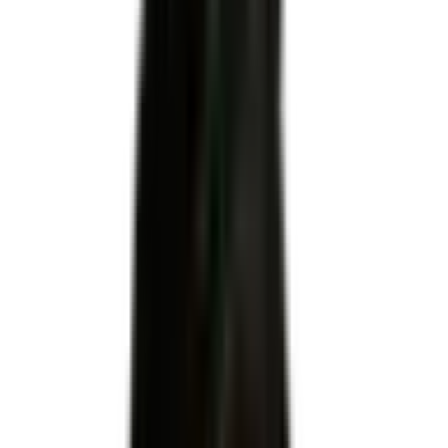
INSERTION
Code RNCP
RNCP41254
Niveau
Niveau 5
Échéance
28 octobre 2030
Apprentissage
Autorisé
Code NSF
324t : Saisie, mise en forme et communication des données
Code(s) ROME
D1401 : Assistanat commercial
Formacode
35028 : Secrétariat assistanat commercial
Télécharger le référentiel d'évaluation officiel