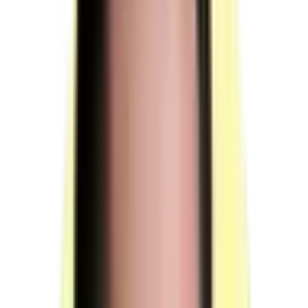
Sans objet.
(source : référentiel d'évaluation §4.3 p.14)
Responsable de session
Élabore en amont de l'épreuve quatre parcours de
tournée distincts.
Chaque parcours comprend la conduite, quatre arrêts
dits « de livraison », le retour au centre et le
déchargement du véhicule.
La durée de chaque parcours de tournée est de 60
minutes.
Les parcours se présentent sous la forme de fiches
numérotées de 1 à 4 contenant les adresses des 4 points
« de livraison ».
(source : référentiel d'évaluation §3.1 p.6 —
Préparation des parcours des tournées de livraisons
réelles)
Surveillant (1 personne)
Présent pendant la première partie de la mise en
situation professionnelle (étude de cas).
Présent pendant l'épreuve du questionnaire
professionnel.
(source : référentiel d'évaluation §5 p.14)
Voir plus