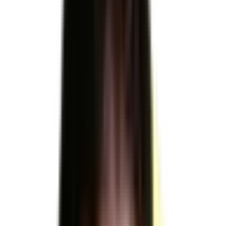
sur
RNCP41633
TP - Conducteur livreur
sur véhicule utilitaire léger