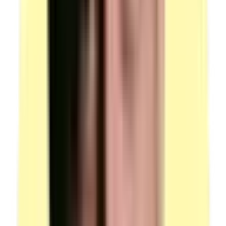
transport.
Quantité : 1 lot.
Candidats par ressource en simultané : 1.
(source : plateau technique p.5 — Équipements)
Dispositif de liaison quai / véhicule
Quantité : 1.
Le cas échéant, si le plateau technique est muni d'un
quai.
Candidats par ressource en simultané : 1.
(source : plateau technique p.5 — Équipements)
Documentations — 4 parcours de tournées distincts
Comportant chacun 4 points de livraison différents.
Les parcours doivent permettre au candidat d'alterner
équitablement les zones en et hors agglomération.
La durée de chaque parcours de tournée est de 60
minutes.
Élaborés sous forme de fiches contenant les adresses
des points de livraison.
Candidats par ressource en simultané : 1.
(source : plateau technique p.6 — Documentations)
Carte routière au 1/200 000ème
De moins de 5 ans, du secteur du centre où se déroule
l'épreuve.
Présente dans les documents de bord.
Candidats par ressource en simultané : 1.