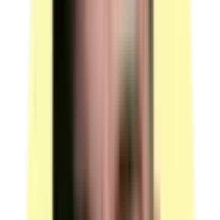
Candidats par ressource en simultané : 1.
(source : plateau technique p.4 — Équipements)
Logiciel d'exploitation pour la mise en œuvre des études
de cas (système QUIZZBOX)
Quantité : 1.
Système QUIZZBOX retenu après consultation.
Nécessite l'ouverture d'un compte et la prise d'un
abonnement.
Candidats par ressource en simultané : 1.
(source : plateau technique p.4 — Équipements)
Support d'accès aux documents dématérialisés (système
QUIZZBOX) — 20 unités
Option 1 : tablette (Processeur 2 GHz, RAM 2 Go,
version Android 8 mini, Stockage 16 Go, appareil
photo, WIFI, Bluetooth), définition écran 1200 x 800,
navigateur Google Chrome ou équivalent.
Option 2 : smartphone (Processeur 2 GHz, RAM 2 Go,
version Android 8 mini, Stockage 16 Go, appareil
photo, WIFI, Bluetooth).
Quantité : 20.
Peut être utilisé lors des épreuves du questionnaire
professionnel.
Candidats par ressource en simultané : 1.
(source : plateau technique p.5 — Équipements)
Supports interactifs d'enregistrement des réponses au