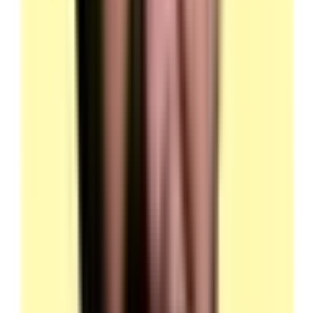
(source : plateau technique p.3 — Locaux)
Local 3 — Questionnaire professionnel : salle collective
Description : une salle permettant l'organisation de ce
questionnaire, comportant autant de chaises que de
candidats et une table ou un bureau avec chaise pour le
surveillant.
Les candidats sont espacés d'au moins 1 mètre.
La salle doit être équipée d'un signal WIFI si le mode «
On-Line » de collecte des réponses est mis en œuvre.
(source : plateau technique p.3 — Locaux)
Local 4 — Entretien final : local fermé
Description : un local fermé équipé au minimum d'une
table et trois chaises.
Ce local doit garantir la qualité et la confidentialité des
échanges.
(source : plateau technique p.3 — Locaux)
EPI — Équipements de protection individuelle
Contenu : paire de gants de manutention.
Contenu : paire de chaussures de sécurité.
Contenu : vêtement de haute visibilité.
Quantité : 1 par candidat.
Candidats par ressource en simultané : 1.
(source : plateau technique p.6 — Équipements de
protection individuelle () ou collective)