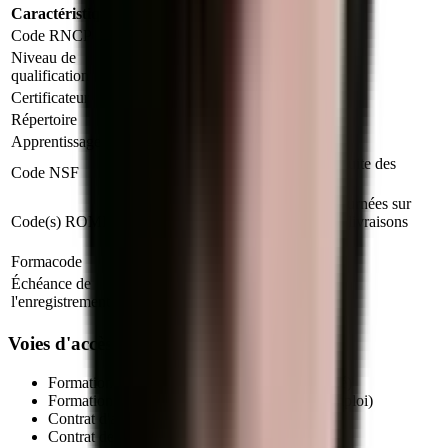
Caractéristique
Valeur
Code RNCP
RNCP41633
Niveau de
Niveau 3
qualification
Certificateur
Ministère du Travail (France)
Répertoire
RNCP
Apprentissage
Autorisé
311u : Conduite des véhicules, conduite des
Code NSF
engins de manutention et de levage
N4105 : Conduite et livraison par tournées sur
Code(s) ROME
courte distance, N4104 : Courses et livraisons
express
Formacode
31807 : Livraison
Échéance de
31 décembre 2030
l'enregistrement
Voies d'accès au titre professionnel
Formation initiale (en centre de formation agréé)
Formation continue (salariés, demandeurs d'emploi)
Contrat d'apprentissage
(autorisé pour ce titre)
Contrat de professionnalisation