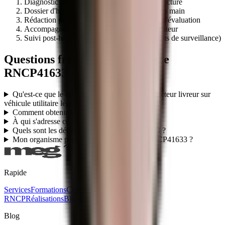
Diagnostic préalable d'éligibilité de votre structure
Dossier d'habilitation centre évaluateur clé en main
Rédaction programme + référentiel + outils d'évaluation
Accompagnement audit initial par le certificateur
Suivi post-habilitation (renouvellement, audits de surveillance)
Questions fréquentes sur le titre
RNCP41633
Qu'est-ce que le titre professionnel TP - Conducteur livreur sur
véhicule utilitaire léger (RNCP41633) ?
Comment obtenir le titre RNCP41633 ?
À qui s'adresse ce titre RNCP41633 ?
Quels sont les débouchés du titre RNCP41633 ?
Mon organisme peut-il faire passer le titre RNCP41633 ?
Rapide
Services
Formations
Certifications
Titres
RNCP
Réalisations
Blog
Ebooks gratuits
Contact
Blog