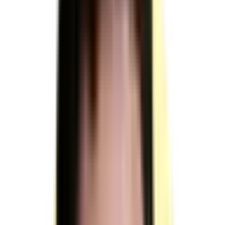
Moyens humains
3 personnes minimum à mobiliser pour la session : 1 jury (présence
totale 02 h 45 min), 1 responsable de session et 1 surveillant.
Jury (1 ou plusieurs membres)
Durée totale de présence du jury pendant l'épreuve du
candidat : 02 h 45 min.
Protocole : avant de recevoir le candidat en entretien
technique, le jury évalue ses travaux produits dans le
cadre de l'étude de cas.
Le responsable de session doit prévoir un temps
supplémentaire d'intervention du jury pour la prise de
connaissance de l'épreuve et des dossiers candidats
ainsi que la prise en compte des temps de correction et
de délibération.
Lors de la tournée de livraisons réelle, le jury évalue un
candidat à la fois.
Un des membres du jury assure le rôle du client lors de
la livraison fictive.
(source : référentiel d'évaluation §4.1 §4.2 p.14)
Conditions particulières de composition du jury