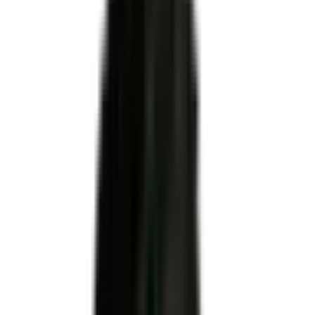
Certificateur officiel
MINISTERE DU TRAVAIL DU PLEIN EMPLOI ET DE L'
INSERTION
Code RNCP
RNCP41633
Niveau
Niveau 3
Échéance
31 décembre 2030
Apprentissage
Autorisé
Code NSF
311u : Conduite des véhicules, conduite des engins de
manutention et de levage
Code(s) ROME
N4105 : Conduite et livraison par tournées sur courte distance
· N4104 : Courses et livraisons express