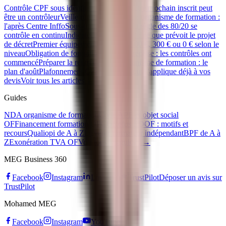
Contrôle CPF sous identité d'emprunt : votre prochain inscrit peut
être un contrôleur
Veille réglementaire d'un organisme de formation :
l'après Centre Inffo
Sous-traitance CPF : la règle des 80/20 se
contrôle en continu
Indicateur 33 Qualiopi : ce que prévoit le projet
de décret
Premier équipement apprenti : 500 €, 300 € ou 0 € selon le
niveau
Obligation de formation IA en entreprise : les contrôles ont
commencé
Préparer la rentrée de son organisme de formation : le
plan d'août
Plafonnement CPF 2026 : ce qui s'applique déjà à vos
devis
Voir tous les articles →
Guides
NDA organisme de formation
Code APE et objet social
OF
Financement formation OPCO
Refus EDOF : motifs et
recours
Qualiopi de A à Z
Devenir formateur indépendant
BPF de A à
Z
Exonération TVA OF
Voir tous les guides →
MEG Business 360
Facebook
Instagram
LinkedIn
TrustPilot
Déposer un avis sur
TrustPilot
Mohamed MEG
Facebook
Instagram
YouTube