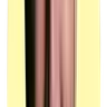
Moyens matériels
4 types de locaux distincts requis pour l'organisation de la session
CLVUL.
Local 1 — Mise en situation professionnelle : quai ou aire
de chargement
Description : un quai ou une aire de chargement de
dimensions suffisantes pour permettre la manipulation
des charges et leur manutention en sécurité au moyen
des équipements prévus et de manœuvrer le véhicule à
main ou contre main.
Complété d'un espace équipé d'une table et d'une chaise
permettant au candidat de préparer l'étude de cas.
Locaux équipés aux normes de sécurité et de
prévention.
EPI disponibles pour les jurys.
(source : plateau technique p.3 — Locaux)
Local 2 — Entretien technique : local fermé
Description : un local fermé équipé d'une table ou d'un
bureau et de trois chaises, permettant la conduite de
l'entretien.
Ce local doit garantir la qualité et la confidentialité des
échanges.