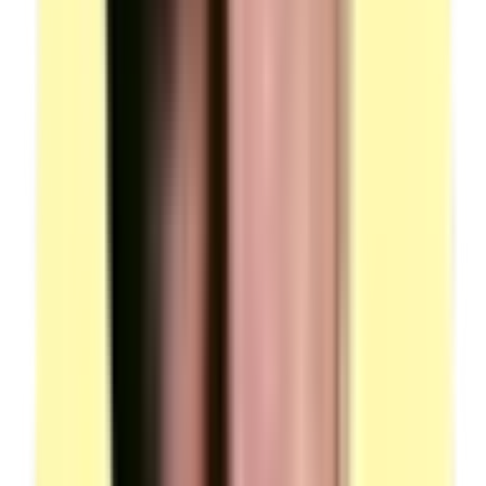
(source : plateau technique p.6 — Documentations)
Cartes routières régionales de moins de 5 ans, au 1/200
000ème ou atlas routier
De caractéristiques identiques.
En cas d'utilisation d'un jeu de cartes routières, celles-ci
devront être de marques et de modèles identiques.
Candidats par ressource en simultané : 1.
(source : plateau technique p.6 — Documentations)
Plan de ville spécifique à la tournée de livraison
Prévu par le centre organisateur pour la tournée de
livraison.
Candidats par ressource en simultané : 1.
(source : plateau technique p.6 — Documentations)
Manuel d'utilisation du véhicule
Présent dans les documents de bord.
Candidats par ressource en simultané : 1.
(source : plateau technique p.6 — Documentations)
Formulaire de constat européen d'accident
Présent dans les documents de bord.
Candidats par ressource en simultané : 1.
(source : plateau technique p.6 — Documentations)
Voir plus