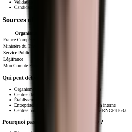
Validation des Acquis de l'Expérience (VAE)
Candidature libre auprès d'un centre habilité
Sources officielles et références
Organisme
Lien officiel
France Compétences
Fiche officielle
Ministère du Travail
Info titres pro
Service Public
VAE
Légifrance
Code du travail (formation)
Mon Compte Formation
CPF
Qui peut délivrer le titre
RNCP41633
?
Organismes de formation déclarés (NDA actif)
Centres de formation d'apprentis (CFA)
Établissements publics de formation
Entreprises qualifiées via leur service formation interne
Centres habilités par le certificateur sur la fiche
RNCP41633
Pourquoi passer par MEG Business 360 ?