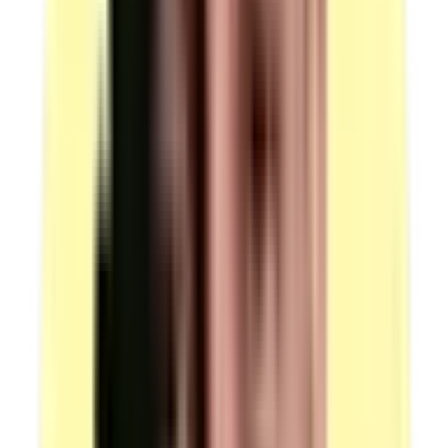
(source : plateau technique p.5 — Équipements)
Dispositif de navigation intégré au véhicule ou dispositif
nomade, ou application sur smartphone ou tablette
Quantité : 1.
Candidats par ressource en simultané : 1.
(source : plateau technique p.5 — Équipements)
Obstacles ou piquets pour constructions rectilignes et
pour délimiter la zone de mise à quai
Quantité : 32.
Prévoir des gabarits d'une hauteur supérieure à celle des
porte-à-faux du véhicule.
Candidats par ressource en simultané : 1.
(source : plateau technique p.5 — Équipements)
Lot de colis
Type A : 15 cartons de 4 à 10 kg, dimensions 30 cm x
40 cm x 55 cm (tolérance + ou – 10 cm).
Type B : 6 sacoches de poids divers en format A4.
Type C : 5 colis divers tels que tubes, diamètre 10 cm x
longueur 1 m, pneus de voiture de tourisme, cartons
avec pictogrammes.
Type D : 4 bidons remplis de 10 à 20 litres d'eau.
Type E : 3 cartons de marchandises dangereuses de 25
kg (+ ou – 5 kg), dimensions 30 cm x 40 cm x 55 cm
(tolérance + ou – 10 cm) portant les étiquettes en
rapport avec un code matière soumis à la catégorie de