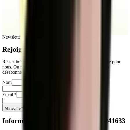
Newsletter
Rejoignez
notre newsletter
Restez informés sur notre actualité. Votre vie privée compte pour
nous. On ne partage jamais vos infos, et vous pouvez vous
désabonner quand vous le souhaitez.
Nom
Prénom
Email
*
Téléphone
*
M'inscrire
Informations clés sur le titre
RNCP41633