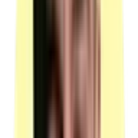
questionnaire professionnel — 20 unités
Option 1 : boîtiers (système Quizzbox).
Option 2 : tablettes (Processeur 2 GHz, RAM 2 Go,
version Android 8 mini, Stockage 16 Go, appareil
photo, WIFI, Bluetooth), définition de l'écran 1200 X
800, navigateur Google Chrome ou équivalent.
Option 3 : smartphones (Processeur 2 GHz, RAM 2
Go, version Android 8 mini, Stockage 16 Go, appareil
photo, WIFI, Bluetooth).
Quantité : 20.
Candidats par ressource en simultané : 20.
Le questionnaire se déroule en mode collectif.
(source : plateau technique p.6 — Équipements)
Moyens de manutention : diable et roll
Quantité : 1.
Candidats par ressource en simultané : 1.
(source : plateau technique p.5 — Équipements)
Téléphones de type smartphone
Disposant d'un accès internet et d'une application photo
et lecture de code barre ou de QR code.
Quantité : 1 (+ 1 de rechange en cas de
dysfonctionnement).
Peuvent être utilisés comme supports d'accès aux
documents dématérialisés (système QUIZZBOX).
Candidats par ressource en simultané : 1.