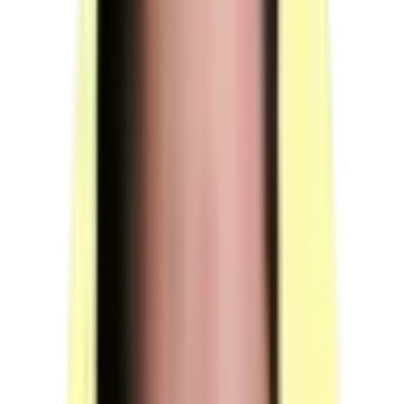
Moyens techniques
14 ressources distinctes à prévoir pour un candidat : 1 machine
(véhicule), 4 outils/outillages et équipements, et 9 équipements et
supports documentaires.
Véhicule pour les épreuves de mise en situation
professionnelle
Type : véhicule utilitaire léger de type fourgon.
Volume minimum de la caisse : 7 m³ lesté à 75 % de la
charge utile.
Quantité : 1.
Candidats par ressource en simultané : 1.
(source : plateau technique p.4 — Machines)
Matériels de calage ou d'arrimage des marchandises
Adaptés au véhicule.
Quantité : 1.
Candidats par ressource en simultané : 1.
(source : plateau technique p.4 — Outils / Outillages)
Sangles
Quantité : 2.
Conformes aux normes en vigueur et au poids des
charges manipulées.