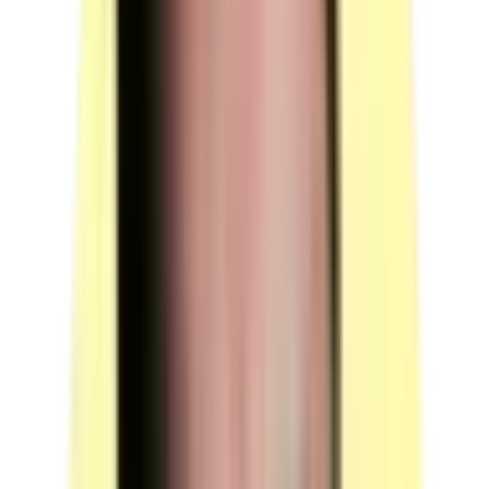
Candidats par ressource en simultané : 1.
(source : plateau technique p.4 — Outils / Outillages)
Dispositif de saisie par lecture optique
Quantité : 1.
Candidats par ressource en simultané : 1.
(source : plateau technique p.4 — Outils / Outillages)
Questionnaire professionnel — équipement de diffusion
Contenu : un vidéoprojecteur.
Contenu : un matériel de sonorisation relié à un poste
informatique (type informatique).
Quantité : 1 ensemble.
Candidats par ressource en simultané : 20.
(source : plateau technique p.4 — Équipements)
Poste informatique avec accès Internet, relié à une
imprimante
Quantité : 1.
Candidats par ressource en simultané : 1.
(source : plateau technique p.4 — Équipements)
Logiciel ou application permettant l'édition d'un
bordereau de livraison
Quantité : 1.
Candidats par ressource en simultané : 1.
(source : plateau technique p.4 — Équipements)
Imprimante
Quantité : 1.