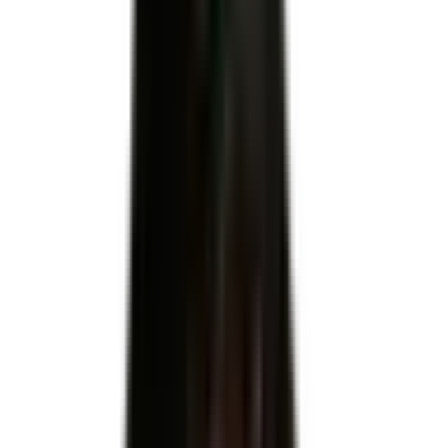
Formacode
31807 : Livraison
Télécharger le référentiel d'évaluation officiel
RNCP41633
RNCP41633