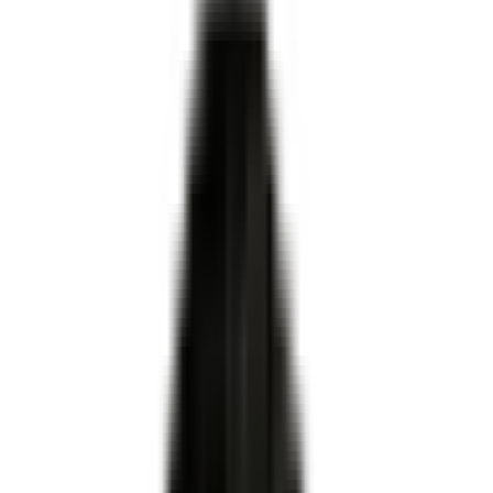
Certifié par
MINISTERE DU TRAVAIL DU PLEIN EMPLOI
ET DE L' INSERTION
·
Enregistré par France
Compétences
·
Niveau 3
·
Apprentissage ✓
organismes de formation, CFA et
centres
habilités centre évaluateur
Conducteur livreur sur
véhicule utilitaire léger
ni le certificateur ni le propriétaire du titre
Pour OF, CFA et centres évaluateurs
Habilitation DREETS via Démarches Simplifiées
Dossier technique conforme au plateau officiel
Accompagnement MEG Business 360 de A à Z
Être accompagné pour l'habilitation
RNCP41633