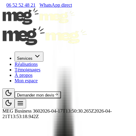
06 52 52 48 21
WhatsApp direct
Services
Réalisations
Témoignages
À propos
Mon espace
Demander mon devis
MEG Business 360
2026-04-17T13:50:30.265Z
2026-04-
21T13:53:18.942Z
🚚
RNCP
·
Transport
·
RNCP41633