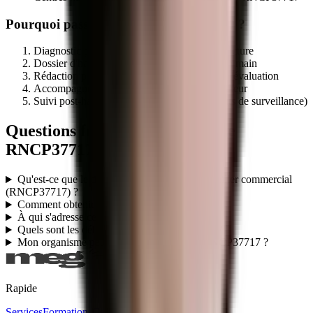
Pourquoi passer par MEG Business 360 ?
Diagnostic préalable d'éligibilité de votre structure
Dossier d'habilitation centre évaluateur clé en main
Rédaction programme + référentiel + outils d'évaluation
Accompagnement audit initial par le certificateur
Suivi post-habilitation (renouvellement, audits de surveillance)
Questions fréquentes sur le titre
RNCP37717
Qu'est-ce que le titre professionnel TP - Conseiller commercial
(RNCP37717) ?
Comment obtenir le titre RNCP37717 ?
À qui s'adresse ce titre RNCP37717 ?
Quels sont les débouchés du titre RNCP37717 ?
Mon organisme peut-il faire passer le titre RNCP37717 ?
Rapide
Services
Formations
Certifications
Titres