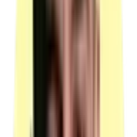
à partir de production(s) »)
Voir plus
Moyens matériels
Nombre d'espaces distincts à réunir : 6 locaux minimum
(4
salles + 1 bureau + 1 local fermé confidentiel pour l'entretien final).
Aucune surface m² n'est imposée. Locaux aux normes de sécurité et
de prévention.
Salle 1 — préparation du candidat (mise en situation) :
"1
salle de préparation pour le candidat, équipée d'une table et
d'une chaise."
(source : plateau technique p.3 Locaux)
Salle 2 — mise en situation :
"1 salle pour la mise en
situation, équipée de tables et de chaises."
(source : plateau
technique p.3 Locaux)
Bureau — rôle prospect du jury :
"1 bureau équipé d'une
table et d'une chaise." Observation : "Le membre du jury qui
assure le rôle de prospect utilise le bureau pendant que le
candidat l'appelle pour prendre rendez-vous."
(source :
plateau technique p.3 Locaux)
Salle 3 — entretien technique :
"1 salle pour l'entretien