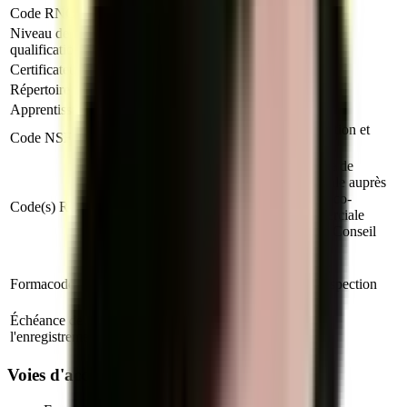
Code RNCP
RNCP37717
Niveau de
Niveau 4
qualification
Certificateur
Ministère du Travail (France)
Répertoire
RNCP
Apprentissage
Autorisé
312 : Commerce, vente, 312t : Négociation et
Code NSF
vente
D1404 : Relation commerciale en vente de
véhicules, D1403 : Relation commerciale auprès
de particuliers, D1407 : Relation technico-
Code(s) ROME
commerciale, D1402 : Relation commerciale
grands comptes et entreprises, C1102 : Conseil
clientèle en assurances
34581 : Technico-commercial, 34582 :
Formacode
Négociation commerciale, 34593 : Prospection
vente
Échéance de
31 juillet 2028
l'enregistrement
Voies d'accès au titre professionnel