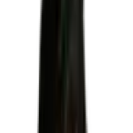
INSERTION
Code RNCP
RNCP37717
Niveau
Niveau 4
Échéance
31 juillet 2028
Apprentissage
Autorisé
Code NSF
312 : Commerce, vente, 312t : Négociation et vente
Code(s) ROME
D1404 : Relation commerciale en vente de véhicules · D1403
: Relation commerciale auprès de particuliers · D1407 :
Relation technico-commerciale · D1402 : Relation
commerciale grands comptes et entreprises · C1102 : Conseil
clientèle en assurances