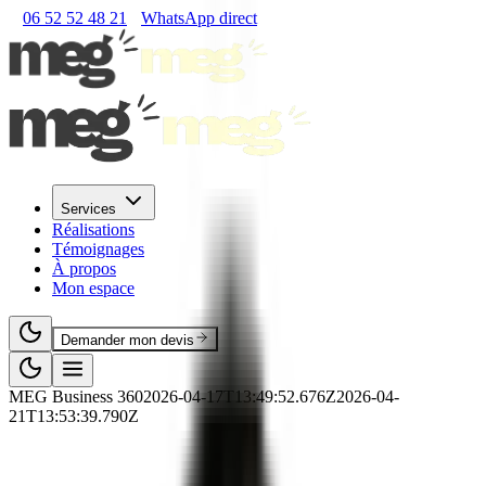
06 52 52 48 21
WhatsApp direct
Services
Réalisations
Témoignages
À propos
Mon espace
Demander mon devis
MEG Business 360
2026-04-17T13:49:52.676Z
2026-04-
21T13:53:39.790Z
🛒
RNCP
·
Commerce
·
RNCP37717