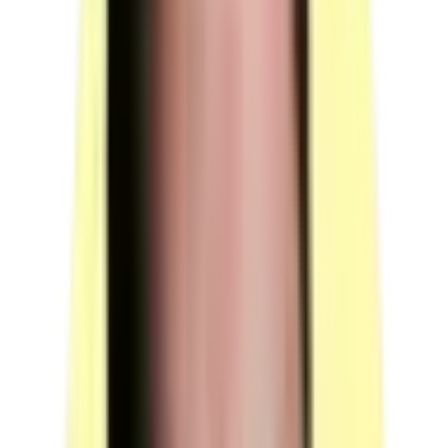
Responsable de session (1 personne) :
Propose au candidat
deux contextes d'entreprise en amont de la mise en situation ;
vérifie avec le candidat que l'équipement informatique permet
la présentation du diaporama ; prévoit un temps
supplémentaire d'intervention du jury pour la prise de
connaissance de l'épreuve et des dossiers, correction et
délibération.
(source : référentiel d'évaluation §3.1 p.4 p.6
§4.2 p.13)
Surveillant (1 personne) :
Surveillance requise pendant les
45 minutes
où le candidat prend connaissance du contexte
d'entreprise (hors présence du jury).
(source : référentiel
d'évaluation §5 p.13)
Conditions particulières de composition du jury :
aucune
— "Sans objet." (pas de profession réglementée, pas de quota
imposé).
(source : référentiel d'évaluation §4.3 p.13)
Voir plus
Moyens techniques
Nombre d'équipements techniques distincts : 5
— 2 postes
informatiques, 1 imprimante, 1 vidéoprojecteur, 1 logiciel de
traitement de texte. Le plateau technique n'exige aucun outillage
métier spécifique : 100 % bureautique.