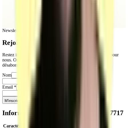
Newsletter
Rejoignez
notre newsletter
Restez informés sur notre actualité. Votre vie privée compte pour
nous. On ne partage jamais vos infos, et vous pouvez vous
désabonner quand vous le souhaitez.
Nom
Prénom
Email
*
Téléphone
*
M'inscrire
Informations clés sur le titre
RNCP37717
Caractéristique
Valeur