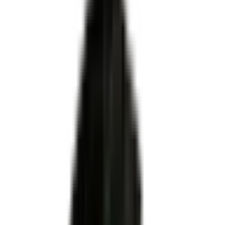
Certifié par
MINISTERE DU TRAVAIL DU PLEIN EMPLOI
ET DE L' INSERTION
·
Enregistré par France
Compétences
·
Niveau 4
·
Apprentissage ✓
organismes de formation, CFA et
centres
habilités centre évaluateur
Conseiller commercial
ni le certificateur ni le propriétaire du titre
Pour OF, CFA et centres évaluateurs
Habilitation DREETS via Démarches Simplifiées
Dossier technique conforme au plateau officiel
Accompagnement MEG Business 360 de A à Z
Être accompagné pour l'habilitation
RNCP37717
Certificateur officiel
MINISTERE DU TRAVAIL DU PLEIN EMPLOI ET DE L'