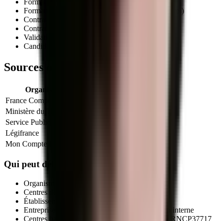
Formation initiale (en centre de formation agréé)
Formation continue (salariés, demandeurs d'emploi)
Contrat d'apprentissage
(autorisé pour ce titre)
Contrat de professionnalisation
Validation des Acquis de l'Expérience (VAE)
Candidature libre auprès d'un centre habilité
Sources officielles et références
Organisme
Lien officiel
France Compétences
Fiche officielle
Ministère du Travail
Info titres pro
Service Public
VAE
Légifrance
Code du travail (formation)
Mon Compte Formation
CPF
Qui peut délivrer le titre
RNCP37717
?
Organismes de formation déclarés (NDA actif)
Centres de formation d'apprentis (CFA)
Établissements publics de formation
Entreprises qualifiées via leur service formation interne
Centres habilités par le certificateur sur la fiche
RNCP37717