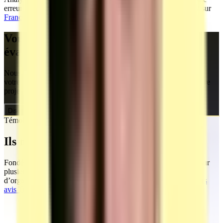
erreur ou omission reste possible ; la source officielle à jour est sur
France Compétences
et sur la
banque AFPA
.
Vous êtes un OF, CFA ou centre
évaluateur ?
Nous créons vos temps de formation et vous accompagnons sur
votre demande d'habilitation centre évaluateur. Discutons de votre
projet.
Discuter de mon projet
Témoignages
Ils nous ont fait confiance
Fondée par Mohamed, la société MEG Business 360 s’appuie sur
plusieurs années d’accompagnement marketing et commercial
d’organismes de formation et d’entreprises.
Découvrez tous leurs
avis TrustPilot en ligne.