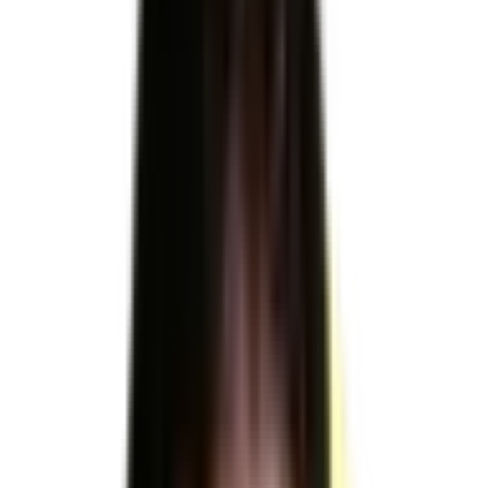
Formacode
34581 : Technico-commercial · 34582 : Négociation
commerciale · 34593 : Prospection vente
Télécharger le référentiel d'évaluation officiel
RNCP37717
RNCP37717