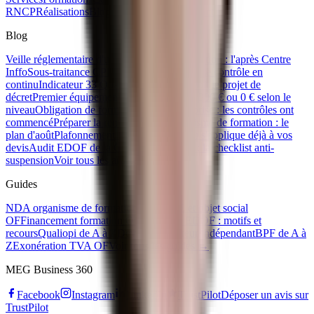
RNCP
Réalisations
Blog
Ebooks gratuits
Contact
Blog
Veille réglementaire d'un organisme de formation : l'après Centre
Inffo
Sous-traitance CPF : la règle des 80/20 se contrôle en
continu
Indicateur 33 Qualiopi : ce que prévoit le projet de
décret
Premier équipement apprenti : 500 €, 300 € ou 0 € selon le
niveau
Obligation de formation IA en entreprise : les contrôles ont
commencé
Préparer la rentrée de son organisme de formation : le
plan d'août
Plafonnement CPF 2026 : ce qui s'applique déjà à vos
devis
Audit EDOF de la Caisse des Dépôts : la checklist anti-
suspension
Voir tous les articles →
Guides
NDA organisme de formation
Code APE et objet social
OF
Financement formation OPCO
Refus EDOF : motifs et
recours
Qualiopi de A à Z
Devenir formateur indépendant
BPF de A à
Z
Exonération TVA OF
Voir tous les guides →
MEG Business 360
Facebook
Instagram
LinkedIn
TrustPilot
Déposer un avis sur
TrustPilot