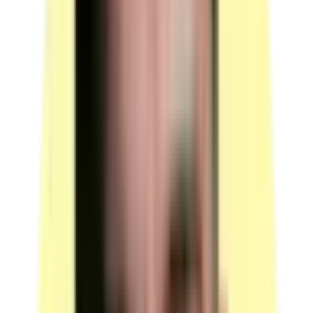
Poste informatique 1 (entretien technique) :
"Un ordinateur
en mode hors-connexion avec un logiciel de traitement de
texte et relié à une imprimante." — Quantité : 1. Candidats
par ressource en simultané : 1.
(source : plateau technique p.4
Ressources « Postes de travail »)
Poste informatique 2 (questionnement à partir de
productions) :
"Un ordinateur relié à un vidéoprojecteur." —
Quantité : 1. Candidats par ressource en simultané : 1.
(source
: plateau technique p.4 Ressources « Postes de travail »)
Logiciel de traitement de texte
(associé au poste hors-
connexion).
(source : plateau technique p.3 Observations
entretien technique et p.5 « Informations complémentaires
concernant l'entretien technique »)
Imprimante
reliée au poste hors-connexion — "Le candidat
rédige la note de synthèse en mode hors-connexion sur un
logiciel de traitement de texte, l'imprime et la transmet au
jury."
(source : référentiel d'évaluation p.5)
Vidéoprojecteur
relié à l'ordinateur — usage présentation du
diaporama pendant le questionnement à partir de productions.
(source : plateau technique p.3 Observations)
Équipement informatique du centre permettant la
présentation du diaporama
(vérification obligatoire en
amont de la session).
(source : référentiel d'évaluation p.6 «
Informations complémentaires concernant le questionnement