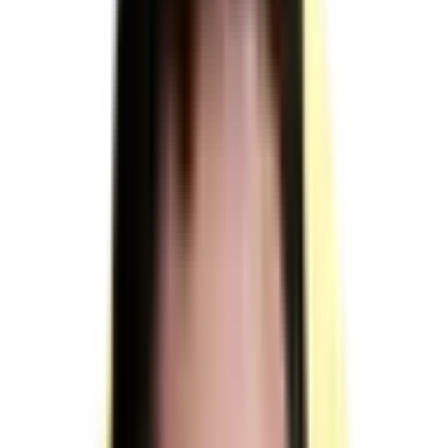
sur
RNCP37717
TP - Conseiller
commercial