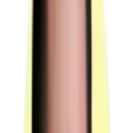
Moyens humains
Nombre de rôles distincts à couvrir : 4 personnes minimum
(2
jurés + 1 responsable de session + 1 surveillant). Certains rôles
peuvent être mutualisés — voir version "minimum requis" (à venir).
Membre du jury n°1 — rôle « Prospect » :
Pendant la mise
en situation professionnelle, "l'un des membres du jury assure
le rôle d'un prospect." Utilise le bureau pendant que le
candidat appelle pour prendre rendez-vous.
(source : plateau
technique §4.2 p.13 Observations)
Membre du jury n°2 — rôle « Supérieur hiérarchique » :
Pendant l'entretien technique, "l'un des membres du jury
assure le rôle d'un supérieur hiérarchique." Questionne le
candidat 15 min sur son analyse du tableau de bord et du plan
d'actions.
(source : référentiel d'évaluation §3.1 p.5 §4.2 p.13)
Jury — durée totale de présence :
03 h 15 min par
candidat
. La présence du jury n'est pas requise pendant les
45 minutes où le candidat prend connaissance du contexte
d'entreprise.
(source : référentiel d'évaluation §4.1 p.12 §4.2
p.13)