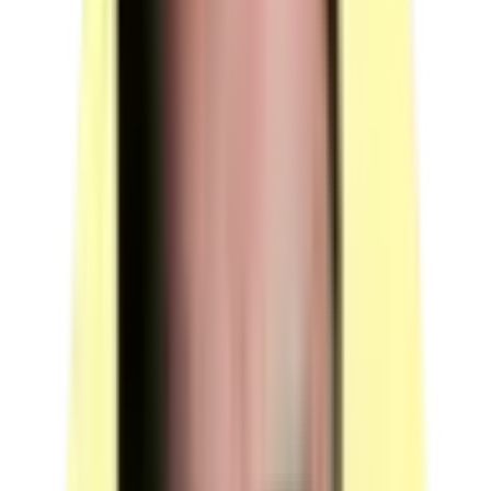
jury utilise un guide de questionnement complémentaire
qui lui permet de compléter l'évaluation.
Le responsable de session doit prévoir un temps
supplémentaire d'intervention du jury pour la prise de
connaissance de l'épreuve et des dossiers candidats
ainsi que la prise en compte des temps de correction et
de délibération.
(source : référentiel d'évaluation §4.1 et §4.2 p.10-11)
Conditions particulières de composition du jury
Sans objet.
(source : référentiel d'évaluation §4.3 p.11)
Conditions de surveillance et de confidentialité
Sans objet.
(source : référentiel d'évaluation §5 p.11)
Voir plus
Moyens techniques
Plateau 100 % numérique orienté présentation BIM : micro-
ordinateur avec visionneuse IFC, vidéoprojecteur, tableau blanc.
Micro-ordinateur (présentation projet)
Quantité : 1.