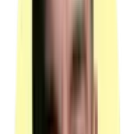
Candidats par ressource en simultané : 1.
Équipé de logiciels bureautiques standard.
Logiciel de présentation de type PowerPoint ou
équivalent.
Une visionneuse IFC.
Deux écrans.
Relié à une imprimante.
(source : plateau technique p.4 Machines)
Vidéoprojecteur connecté à un micro-ordinateur
Quantité : 1.
Candidats par ressource en simultané : 1.
(source : plateau technique p.4 Équipements)
Zone de projection et tableau blanc
Quantité : 1.
Candidats par ressource en simultané : 1.
Une zone de projection et un tableau blanc pour les
explications écrites du candidat.
Prévoir des marqueurs pour tableau blanc.
(source : plateau technique p.4 Autres)
Voir plus
Moyens matériels