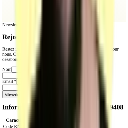
Newsletter
Rejoignez
notre newsletter
Restez informés sur notre actualité. Votre vie privée compte pour
nous. On ne partage jamais vos infos, et vous pouvez vous
désabonner quand vous le souhaitez.
Nom
Prénom
Email
*
Téléphone
*
M'inscrire
Informations clés sur le titre
RNCP39408
Caractéristique
Valeur
Code RNCP
RNCP39408