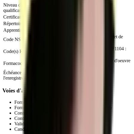
Niveau de
Niveau 6
qualification
Certificateur
Ministère du Travail (France)
Répertoire
RNCP
Apprentissage
Autorisé
230n : Etudes et projets d architecture et de
Code NSF
décors
F1106 : Ingénierie et études du BTP, F1104 :
Code(s) ROME
Dessin BTP et paysage
22252 : Dessin BTP, 22279 : Maîtrise d'oeuvre
Formacode
BTP
Échéance de
29 septembre 2029
l'enregistrement
Voies d'accès au titre professionnel
Formation initiale (en centre de formation agréé)
Formation continue (salariés, demandeurs d'emploi)
Contrat d'apprentissage
(autorisé pour ce titre)
Contrat de professionnalisation
Validation des Acquis de l'Expérience (VAE)
Candidature libre auprès d'un centre habilité