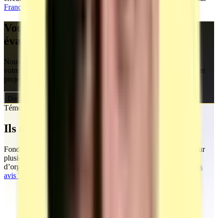
France Compétences
et sur la
banque AFPA
.
Vous êtes un OF, CFA ou centre
évaluateur ?
Nous créons vos temps de formation et vous accompagnons sur
votre demande d'habilitation centre évaluateur. Discutons de votre
projet.
Discuter de mon projet
Témoignages
Ils nous ont fait confiance
Fondée par Mohamed, la société MEG Business 360 s’appuie sur
plusieurs années d’accompagnement marketing et commercial
d’organismes de formation et d’entreprises.
Découvrez tous leurs
avis TrustPilot en ligne.