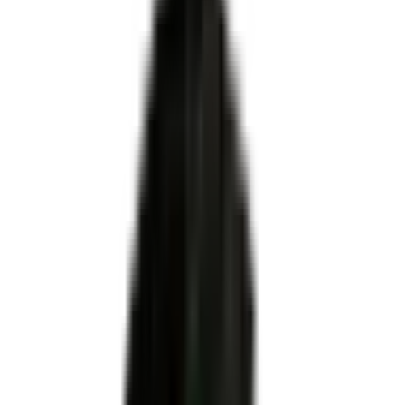
Certifié par
MINISTERE DU TRAVAIL DU PLEIN EMPLOI
ET DE L' INSERTION
·
Enregistré par France
Compétences
·
Niveau 6
·
Apprentissage ✓
organismes de formation, CFA et
centres
habilités centre évaluateur
Coordinateur BIM du
bâtiment
ni le certificateur ni le propriétaire du titre
Pour OF, CFA et centres évaluateurs
Habilitation DREETS via Démarches Simplifiées
Dossier technique conforme au plateau officiel
Accompagnement MEG Business 360 de A à Z
Être accompagné pour l'habilitation
RNCP39408