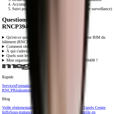
Accompagnement audit initial par le certificateur
Suivi post-habilitation (renouvellement, audits de surveillance)
Questions fréquentes sur le titre
RNCP39408
Qu'est-ce que le titre professionnel TP - Coordinateur BIM du
bâtiment (RNCP39408) ?
Comment obtenir le titre RNCP39408 ?
À qui s'adresse ce titre RNCP39408 ?
Quels sont les débouchés du titre RNCP39408 ?
Mon organisme peut-il faire passer le titre RNCP39408 ?
Rapide
Services
Formations
Certifications
Titres
RNCP
Réalisations
Blog
Ebooks gratuits
Contact
Blog
Veille réglementaire d'un organisme de formation : l'après Centre
Inffo
Sous-traitance CPF : la règle des 80/20 se contrôle en