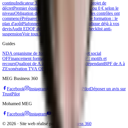
continu
Indicateur 33 Qualiopi : ce que prévoit le projet de
décret
Premier équipement apprenti : 500 €, 300 € ou 0 € selon le
niveau
Obligation de formation IA en entreprise : les contrôles ont
commencé
Préparer la rentrée de son organisme de formation : le
plan d'août
Plafonnement CPF 2026 : ce qui s'applique déjà à vos
devis
Audit EDOF de la Caisse des Dépôts : la checklist anti-
suspension
Voir tous les articles →
Guides
NDA organisme de formation
Code APE et objet social
OF
Financement formation OPCO
Refus EDOF : motifs et
recours
Qualiopi de A à Z
Devenir formateur indépendant
BPF de A à
Z
Exonération TVA OF
Voir tous les guides →
MEG Business 360
Facebook
Instagram
LinkedIn
TrustPilot
Déposer un avis sur
TrustPilot
Mohamed MEG
Facebook
Instagram
YouTube
© 2026 · Site web réalisé par
MEG Business 360