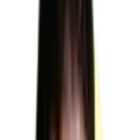
22252 : Dessin BTP · 22279 : Maîtrise d'oeuvre BTP
Télécharger le référentiel d'évaluation officiel
RNCP39408
RNCP39408