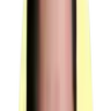
Moyens humains
Membres du jury présents pour la présentation du projet réalisé en
amont de la session et pour l'entretien final ; pas de surveillant
spécifique.
Membres du jury (titre COBIM)
Durée totale de présence du jury pendant l'épreuve du
candidat : 01 h 40 min.
Le jury est présent pour la présentation d'un projet
réalisé en amont de la session et pour mener l'entretien
final.
À l'ouverture des plis, l'organisateur remet au jury le
dossier de projet de chaque candidat comportant le
rapport, le support de présentation et les maquettes
utilisées lors du projet de construction ou de rénovation.
Avant la présentation orale et en dehors de la présence
du candidat, le jury prend connaissance du dossier de
projet.
Le jury assiste à la présentation orale par le candidat.
Le jury questionne le candidat sur la base du rapport de
projet et de sa présentation, afin de s'assurer de la
maîtrise des compétences couvertes par le projet. Le