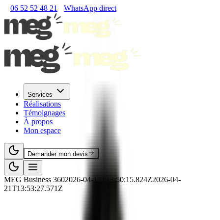
06 52 52 48 21
WhatsApp direct
Services
Réalisations
Témoignages
À propos
Mon espace
Demander mon devis
MEG Business 360
2026-04-17T13:50:15.824Z
2026-04-
21T13:53:27.571Z
🏗️
RNCP
·
BTP
·
RNCP39408