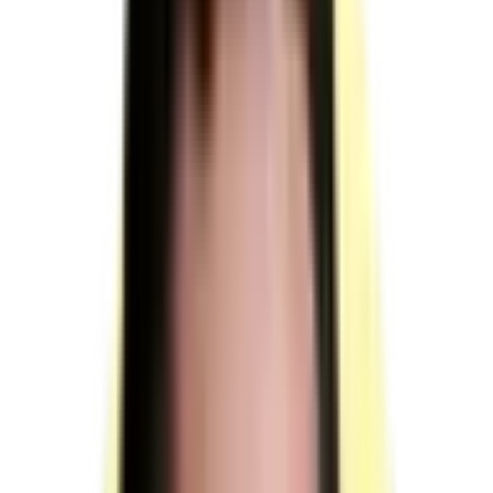
sur
RNCP39408
TP - Coordinateur BIM
du bâtiment