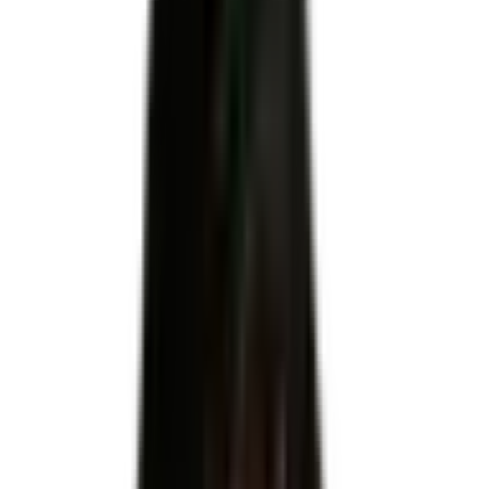
Certificateur officiel
MINISTERE DU TRAVAIL DU PLEIN EMPLOI ET DE L'
INSERTION
Code RNCP
RNCP39408
Niveau
Niveau 6
Échéance
29 septembre 2029
Apprentissage
Autorisé
Code NSF
230n : Etudes et projets d architecture et de décors
Code(s) ROME
F1106 : Ingénierie et études du BTP · F1104 : Dessin BTP et
paysage
Formacode