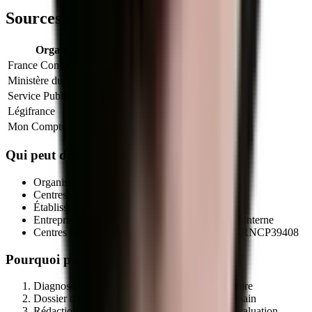
Sources officielles et références
Organisme
Lien officiel
France Compétences
Fiche officielle
Ministère du Travail
Info titres pro
Service Public
VAE
Légifrance
Code du travail (formation)
Mon Compte Formation
CPF
Qui peut délivrer le titre
RNCP39408
?
Organismes de formation déclarés (NDA actif)
Centres de formation d'apprentis (CFA)
Établissements publics de formation
Entreprises qualifiées via leur service formation interne
Centres habilités par le certificateur sur la fiche
RNCP39408
Pourquoi passer par MEG Business 360 ?
Diagnostic préalable d'éligibilité de votre structure
Dossier d'habilitation centre évaluateur clé en main
Rédaction programme + référentiel + outils d'évaluation