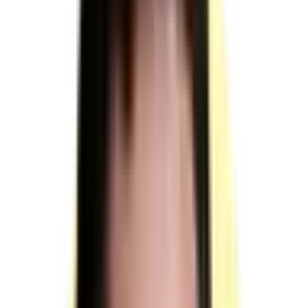
sur
RNCP37099
TP - Employé
commercial