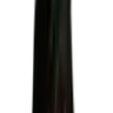
INSERTION
Code RNCP
RNCP37099
Niveau
Niveau 3
Échéance
15 décembre 2027
Apprentissage
Autorisé
Code NSF
312m : Commerce, vente
Code(s) ROME
N1103 : Magasinage et préparation de commandes · N1105 :
Manutention manuelle de charges · D1507 : Mise en rayon
libre-service · D1106 : Vente en alimentation · D1505 :
Personnel de caisse
Formacode