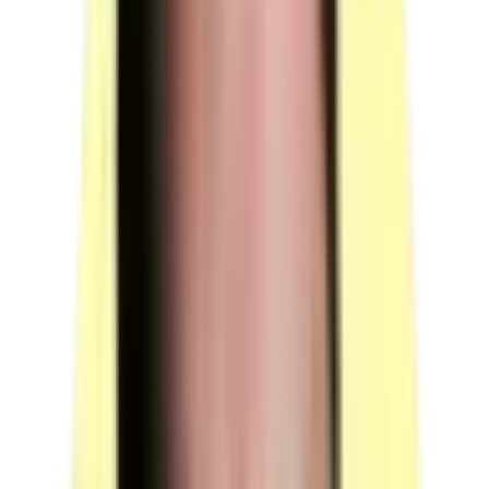
(source : référentiel d'évaluation §4.3 p.16)
Conditions de surveillance
Une surveillance est requise si plusieurs candidats
travaillent en même temps dans une même salle sur la
partie écrite de la mise en situation.
(source : référentiel d'évaluation §5 p.16)
Voir plus
Moyens techniques
1 poste informatique, 1 vidéoprojecteur, outils de base (calculatrice,
surligneur, stylo) et équipements d'impression pour support des
épreuves.
Poste informatique — Mise en situation professionnelle
Équipé du logiciel PowerPoint.
Équipé d'un port pour connecter des supports de
stockage.
Relié au vidéoprojecteur.
Utilisé lors de la simulation du fonctionnement d'un
dispositif d'aide à l'achat.
Utilisé lors du questionnement à partir d'une
production.