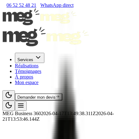
06 52 52 48 21
WhatsApp direct
Services
Réalisations
Témoignages
À propos
Mon espace
Demander mon devis
MEG Business 360
2026-04-17T13:49:38.311Z
2026-04-
21T13:53:46.144Z
🛒
RNCP
·
Commerce
·
RNCP37099