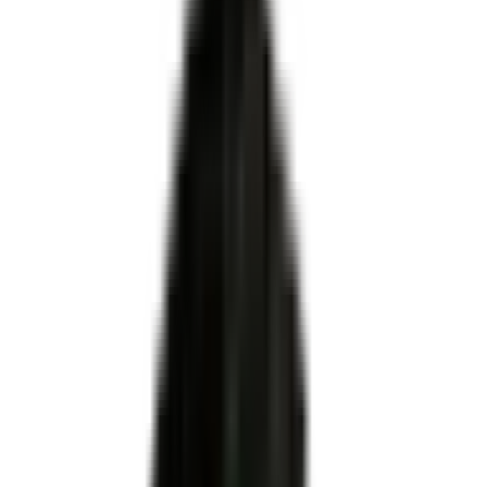
Certifié par
MINISTERE DU TRAVAIL DU PLEIN EMPLOI
ET DE L' INSERTION
·
Enregistré par France
Compétences
·
Niveau 3
·
Apprentissage ✓
organismes de formation, CFA et
centres
habilités centre évaluateur
Employé commercial
ni le certificateur ni le propriétaire du titre
Pour OF, CFA et centres évaluateurs
Habilitation DREETS via Démarches Simplifiées
Dossier technique conforme au plateau officiel
Accompagnement MEG Business 360 de A à Z
Être accompagné pour l'habilitation
RNCP37099
Certificateur officiel
MINISTERE DU TRAVAIL DU PLEIN EMPLOI ET DE L'