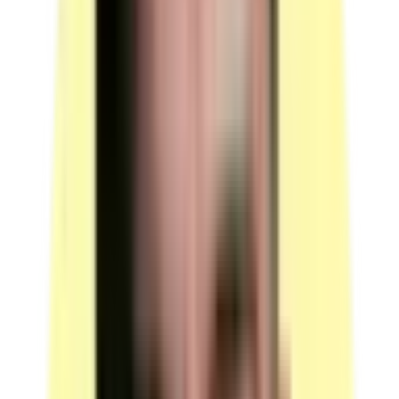
Candidats partageant en simultané : 1.
(source : plateau technique p.4 Postes de travail)
Vidéoprojecteur
Utilisé lors du questionnement à partir d'une
production.
Candidats partageant en simultané : 1.
(source : plateau technique p.4 Postes de travail)
Outils / Outillages
Contenu : calculatrice.
Contenu : surligneur.
Contenu : stylo.
Chaque membre du jury a une calculatrice à sa
disposition.
Candidats partageant en simultané : 1.
(source : plateau technique p.4 Outils / Outillages)
Poste informatique pour impression
Relié à l'imprimante couleur.
Permet d'imprimer des fichiers au format PDF.
Sert à imprimer les sujets au fur et à mesure des tirages
au sort.
Candidats partageant en simultané : 1.
(source : plateau technique p.4 Équipements)
Imprimante couleur
Candidats partageant en simultané : 1.
(source : plateau technique p.4 Équipements)