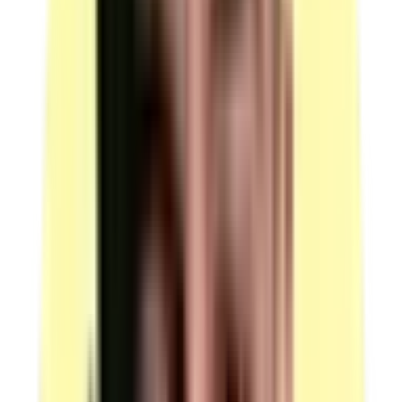
Voir plus
Moyens matériels
3 locaux fermés aux normes de sécurité : 1 pour mise en situation
professionnelle, 1 pour questionnement à partir de productions
(équipé table, 3 chaises, poste informatique avec vidéoprojecteur), 1
pour entretien final (équipé table et 3 chaises garantissant qualité et
confidentialité). Matières d'œuvre : 10 feuilles de papier vierges, 3
catalogues d'enseignes alimentaires, 3 catalogues d'équipement de la
personne, 3 catalogues d'équipement de la maison, informations
imprimées de sites internet, revues spécialisées de distribution.
Salle 1 — Mise en situation professionnelle
Type : bureaux ou salles adaptés au nombre de
passages simultanés.
Équipés aux normes de sécurité et de prévention.
(source : plateau technique p.3 Locaux)
Salle 2 — Questionnement à partir de productions
Type : local fermé.
Équipé au minimum d'une table et de trois chaises.
Équipé d'un poste informatique équipé et d'un port