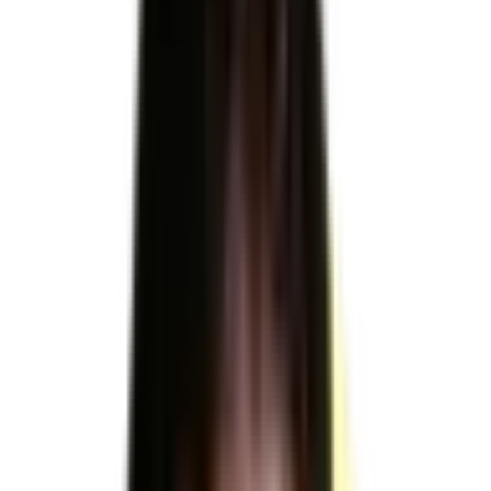
34566 : Vente distribution · 31734 : Magasinage
Télécharger le référentiel d'évaluation officiel
RNCP37099
RNCP37099