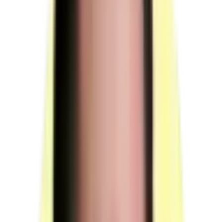
Moyens humains
1 membre du jury, 1 responsable de session et 1 surveillant pour
superviser les candidats en mise en situation professionnelle.
Durée totale de présence du jury : 01 h 50 min par
candidat
Mise en situation professionnelle : 02 h 05 min.
Questionnement à partir de productions : 00 h 30 min.
Entretien final : 00 h 15 min.
(source : référentiel d'évaluation §4.1 p.15)
Protocole d'intervention du jury
Lors de la troisième partie de la mise en situation
professionnelle, l'un des membres du jury assure le rôle
du client ; l'autre membre du jury observe l'interaction.
Le responsable de session doit prévoir un temps
supplémentaire d'intervention du jury pour la prise de
connaissance de l'épreuve et des dossiers candidats
ainsi que la prise en compte des temps de correction et
de délibération.
(source : référentiel d'évaluation §4.2 p.15-16)
Conditions particulières de composition du jury
Sans objet : pas de profession réglementée.