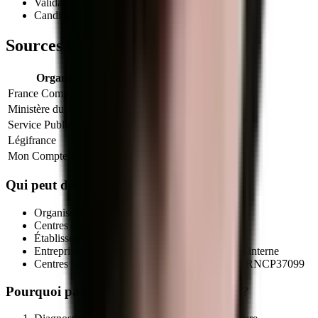
Validation des Acquis de l'Expérience (VAE)
Candidature libre auprès d'un centre habilité
Sources officielles et références
Organisme
Lien officiel
France Compétences
Fiche officielle
Ministère du Travail
Info titres pro
Service Public
VAE
Légifrance
Code du travail (formation)
Mon Compte Formation
CPF
Qui peut délivrer le titre
RNCP37099
?
Organismes de formation déclarés (NDA actif)
Centres de formation d'apprentis (CFA)
Établissements publics de formation
Entreprises qualifiées via leur service formation interne
Centres habilités par le certificateur sur la fiche
RNCP37099
Pourquoi passer par MEG Business 360 ?