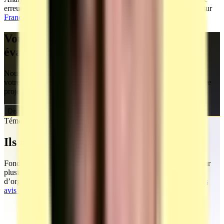
erreur ou omission reste possible ; la source officielle à jour est sur
France Compétences
et sur la
banque AFPA
.
Vous êtes un OF, CFA ou centre
évaluateur ?
Nous créons vos temps de formation et vous accompagnons sur
votre demande d'habilitation centre évaluateur. Discutons de votre
projet.
Discuter de mon projet
Témoignages
Ils nous ont fait confiance
Fondée par Mohamed, la société MEG Business 360 s’appuie sur
plusieurs années d’accompagnement marketing et commercial
d’organismes de formation et d’entreprises.
Découvrez tous leurs
avis TrustPilot en ligne.