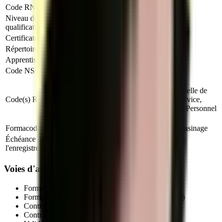
Code RNCP
RNCP37099
Niveau de
Niveau 3
qualification
Certificateur
Ministère du Travail (France)
Répertoire
RNCP
Apprentissage
Autorisé
Code NSF
312m : Commerce, vente
N1103 : Magasinage et préparation de
commandes, N1105 : Manutention manuelle de
Code(s) ROME
charges, D1507 : Mise en rayon libre-service,
D1106 : Vente en alimentation, D1505 : Personnel
de caisse
Formacode
34566 : Vente distribution, 31734 : Magasinage
Échéance de
15 décembre 2027
l'enregistrement
Voies d'accès au titre professionnel
Formation initiale (en centre de formation agréé)
Formation continue (salariés, demandeurs d'emploi)
Contrat d'apprentissage
(autorisé pour ce titre)
Contrat de professionnalisation