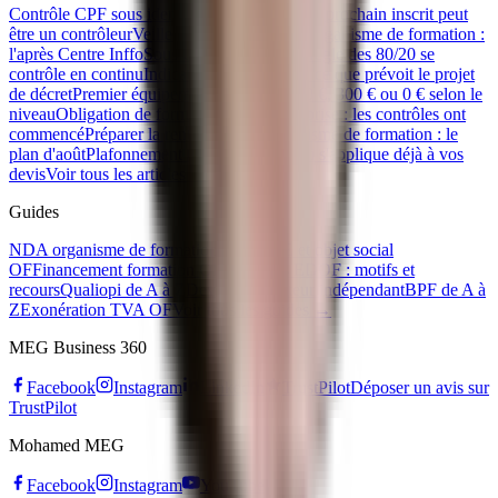
Contrôle CPF sous identité d'emprunt : votre prochain inscrit peut
être un contrôleur
Veille réglementaire d'un organisme de formation :
l'après Centre Inffo
Sous-traitance CPF : la règle des 80/20 se
contrôle en continu
Indicateur 33 Qualiopi : ce que prévoit le projet
de décret
Premier équipement apprenti : 500 €, 300 € ou 0 € selon le
niveau
Obligation de formation IA en entreprise : les contrôles ont
commencé
Préparer la rentrée de son organisme de formation : le
plan d'août
Plafonnement CPF 2026 : ce qui s'applique déjà à vos
devis
Voir tous les articles →
Guides
NDA organisme de formation
Code APE et objet social
OF
Financement formation OPCO
Refus EDOF : motifs et
recours
Qualiopi de A à Z
Devenir formateur indépendant
BPF de A à
Z
Exonération TVA OF
Voir tous les guides →
MEG Business 360
Facebook
Instagram
LinkedIn
TrustPilot
Déposer un avis sur
TrustPilot
Mohamed MEG
Facebook
Instagram
YouTube