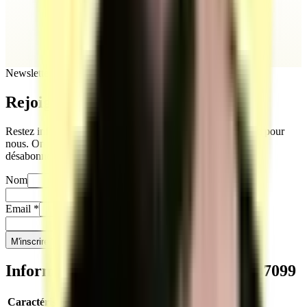
Newsletter
Rejoignez
notre newsletter
Restez informés sur notre actualité. Votre vie privée compte pour
nous. On ne partage jamais vos infos, et vous pouvez vous
désabonner quand vous le souhaitez.
Nom
Prénom
Email
*
Téléphone
*
M'inscrire
Informations clés sur le titre
RNCP37099
Caractéristique
Valeur