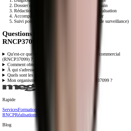
Diagnostic préalable d'éligibilité de votre structure
Dossier d'habilitation centre évaluateur clé en main
Rédaction programme + référentiel + outils d'évaluation
Accompagnement audit initial par le certificateur
Suivi post-habilitation (renouvellement, audits de surveillance)
Questions fréquentes sur le titre
RNCP37099
Qu'est-ce que le titre professionnel TP - Employé commercial
(RNCP37099) ?
Comment obtenir le titre RNCP37099 ?
À qui s'adresse ce titre RNCP37099 ?
Quels sont les débouchés du titre RNCP37099 ?
Mon organisme peut-il faire passer le titre RNCP37099 ?
Rapide
Services
Formations
Certifications
Titres
RNCP
Réalisations
Blog
Ebooks gratuits
Contact
Blog