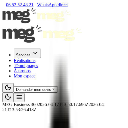
06 52 52 48 21
WhatsApp direct
Services
Réalisations
Témoignages
À propos
Mon espace
Demander mon devis
MEG Business 360
2026-04-17T13:50:17.696Z
2026-04-
21T13:53:26.418Z
🤝
RNCP
·
Social
·
RNCP39794