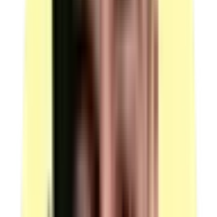
Quantité : 1.
Candidats par ressource en simultané : 6.
Contenu : clé dynamométrique, pinces circlips (intérieur
et extérieur), extracteur, décolleur, chauffe roulement,
kit d'alignement d'arbres et outillages spécifiques.
Lot d'instruments de mesure : pied à coulisse,
micromètre, comparateur, jeu de cales.
Les lots sont à adapter en fonction des mécanismes.
(source : plateau technique -00205 p.4 Outils /
Outillages)
Presse hydraulique de mécanicien
Quantité : 1.
Candidats par ressource en simultané : 6.
(source : plateau technique -00205 p.4 Outils /
Outillages)
Touret à meuler
Quantité : 1.
Candidats par ressource en simultané : 6.
(source : plateau technique -00205 p.4 Outils /
Outillages)
Perceuse à colonne
Quantité : 1.
Candidats par ressource en simultané : 6.
(source : plateau technique -00205 p.4 Outils /