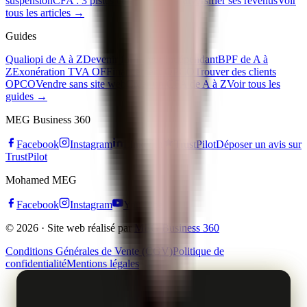
suspension
CFA : 3 pistes concrètes pour diversifier ses revenus
Voir
tous les articles →
Guides
Qualiopi de A à Z
Devenir formateur indépendant
BPF de A à
Z
Exonération TVA OF
Financement OPCO
Trouver des clients
OPCO
Vendre sans site web
Créer un CFA de A à Z
Voir tous les
guides →
MEG Business 360
Facebook
Instagram
LinkedIn
TrustPilot
Déposer un avis sur
TrustPilot
Mohamed MEG
Facebook
Instagram
YouTube
© 2026 · Site web réalisé par
MEG Business 360
Conditions Générales de Vente (CGV)
Politique de
confidentialité
Mentions légales