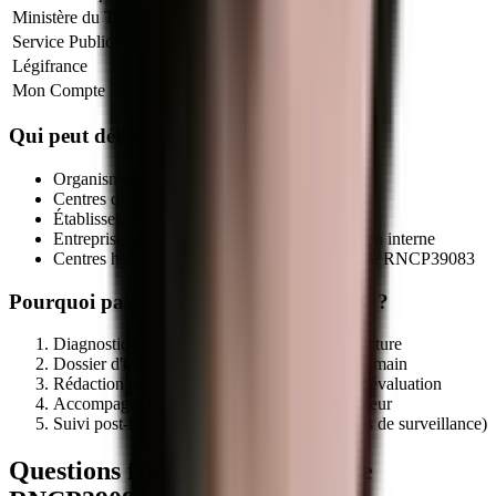
Ministère du Travail
Info titres pro
Service Public
VAE
Légifrance
Code du travail (formation)
Mon Compte Formation
CPF
Qui peut délivrer le titre
RNCP39083
?
Organismes de formation déclarés (NDA actif)
Centres de formation d'apprentis (CFA)
Établissements publics de formation
Entreprises qualifiées via leur service formation interne
Centres habilités par le certificateur sur la fiche
RNCP39083
Pourquoi passer par MEG Business 360 ?
Diagnostic préalable d'éligibilité de votre structure
Dossier d'habilitation centre évaluateur clé en main
Rédaction programme + référentiel + outils d'évaluation
Accompagnement audit initial par le certificateur
Suivi post-habilitation (renouvellement, audits de surveillance)
Questions fréquentes sur le titre