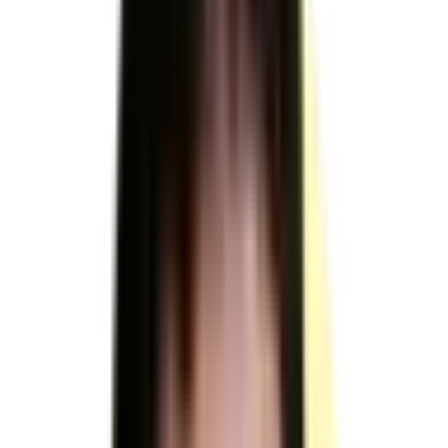
sur
RNCP39083
TP - Monteur qualifié
d'équipements industriels