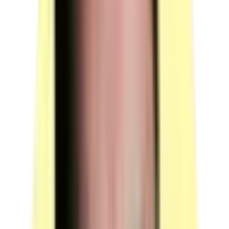
situation professionnelle.
(source : référentiel d'évaluation §5 p.11)
Conditions particulières de composition du jury
Néant.
(source : référentiel d'évaluation §4.3 p.11)
Voir plus
Moyens techniques
Plateau de montage industriel avec systèmes pluritechnologiques,
outillages mécaniques, machines-outils, EPI, matières d'œuvre et
documentations constructeur.
Poste de travail — établi
Quantité : 1.
Candidats par ressource en simultané : 2.
Description : 1 poste de travail constitué d'un établi 2
postes avec 2 étaux.
(source : plateau technique -00205 p.4 Postes de
travail)
Systèmes de technologie industrielle (machines)
Quantité : 1.
Candidats par ressource en simultané : 1.