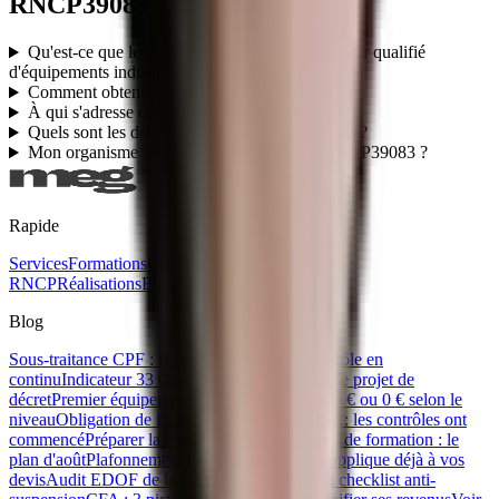
RNCP39083
Qu'est-ce que le titre professionnel TP - Monteur qualifié
d'équipements industriels (RNCP39083) ?
Comment obtenir le titre RNCP39083 ?
À qui s'adresse ce titre RNCP39083 ?
Quels sont les débouchés du titre RNCP39083 ?
Mon organisme peut-il faire passer le titre RNCP39083 ?
Rapide
Services
Formations
Certifications
Titres
RNCP
Réalisations
Blog
Ebooks gratuits
Contact
Blog
Sous-traitance CPF : la règle des 80/20 se contrôle en
continu
Indicateur 33 Qualiopi : ce que prévoit le projet de
décret
Premier équipement apprenti : 500 €, 300 € ou 0 € selon le
niveau
Obligation de formation IA en entreprise : les contrôles ont
commencé
Préparer la rentrée de son organisme de formation : le
plan d'août
Plafonnement CPF 2026 : ce qui s'applique déjà à vos
devis
Audit EDOF de la Caisse des Dépôts : la checklist anti-