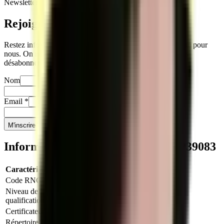
Newsletter
Rejoignez
notre newsletter
Restez informés sur notre actualité. Votre vie privée compte pour
nous. On ne partage jamais vos infos, et vous pouvez vous
désabonner quand vous le souhaitez.
Nom
Prénom
Email
*
Téléphone
*
M'inscrire
Informations clés sur le titre
RNCP39083
Caractéristique
Valeur
Code RNCP
RNCP39083
Niveau de
Niveau 3
qualification
Certificateur
Ministère du Travail (France)
Répertoire
RNCP