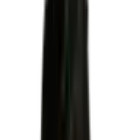
Être accompagné pour l'habilitation
RNCP39083
Certificateur officiel
MINISTERE DU TRAVAIL DU PLEIN EMPLOI ET DE L'
INSERTION
Code RNCP
RNCP39083
Niveau
Niveau 3
Échéance
09 juin 2029
Apprentissage
Autorisé
Code NSF
251r : Contrôle essais, maintenance en mécanique
Code(s) ROME
H2901 : Ajustement et montage de fabrication · H2909 :
Montage-assemblage mécanique