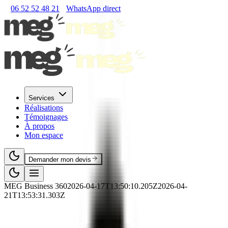
06 52 52 48 21
WhatsApp direct
Services
Réalisations
Témoignages
À propos
Mon espace
Demander mon devis
MEG Business 360
2026-04-17T13:50:10.205Z
2026-04-
21T13:53:31.303Z
🏭
RNCP
·
Industrie
·
RNCP39083