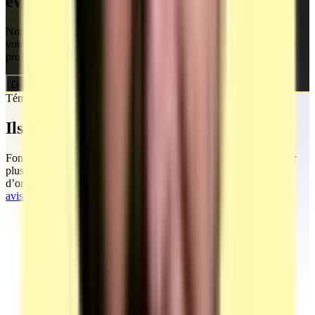
évaluateur ?
Nous créons vos temps de formation et vous accompagnons sur
votre demande d'habilitation centre évaluateur. Discutons de votre
projet.
Discuter de mon projet
Témoignages
Ils nous ont fait confiance
Fondée par Mohamed, la société MEG Business 360 s’appuie sur
plusieurs années d’accompagnement marketing et commercial
d’organismes de formation et d’entreprises.
Découvrez tous leurs
avis TrustPilot en ligne.