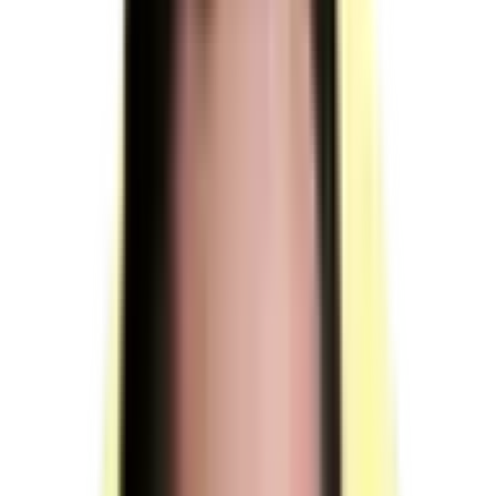
Moyens humains
4 personnes minimum à mobiliser : membres de jury, 1 surveillant
d'épreuve, 1 référent technique et 1 responsable de session.
Membres du jury
Rôle : évaluer les compétences des candidats au vu des
modalités d'évaluation, du dossier professionnel, des
résultats des évaluations passées en cours de formation
et d'un entretien final.
Durée totale de présence du jury pendant l'épreuve du
candidat (titre complet) : 04 h 20 min.
MSP Phase 2 : présence du jury 02 h 30 min (montage
mécanique).
MSP Phase 3 : présence du jury 01 h 30 min
(implantation pneumatique ou hydraulique).
Entretien final : 00 h 20 min avec le candidat.
Un jury composé de deux membres peut observer et
analyser la prestation de 6 candidats simultanément si
leur sécurité est garantie : visibilité simultanée des
candidats assurée par une proximité suffisante de leurs