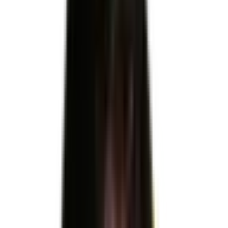
Formacode
23662 : Construction mécanique · 23035 : Montage
assemblage
Télécharger le référentiel d'évaluation officiel
RNCP39083
RNCP39083