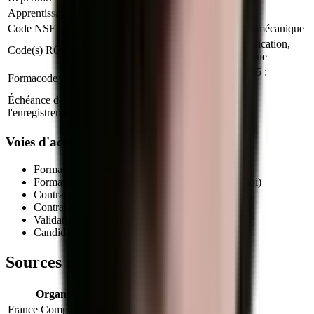
Apprentissage
Autorisé
Code NSF
251r : Contrôle essais, maintenance en mécanique
H2901 : Ajustement et montage de fabrication,
Code(s) ROME
H2909 : Montage-assemblage mécanique
23662 : Construction mécanique, 23035 :
Formacode
Montage assemblage
Échéance de
09 juin 2029
l'enregistrement
Voies d'accès au titre professionnel
Formation initiale (en centre de formation agréé)
Formation continue (salariés, demandeurs d'emploi)
Contrat d'apprentissage
(autorisé pour ce titre)
Contrat de professionnalisation
Validation des Acquis de l'Expérience (VAE)
Candidature libre auprès d'un centre habilité
Sources officielles et références
Organisme
Lien officiel
France Compétences
Fiche officielle