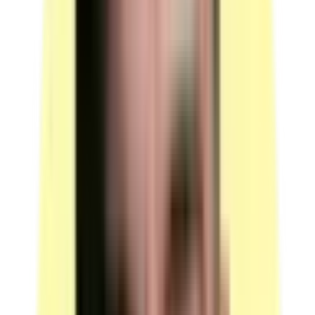
Description : des systèmes de technologie
correspondant aux phases 2 et 3 du titre ou aux CCP
correspondants.
Les systèmes peuvent être constitués de : un châssis et
un mécanisme, un sous-ensemble d'équipement, un
équipement, une machine ou une maquette reconstituée
de technologies pneumatique ou électropneumatique et
hydraulique ou électrohydraulique.
L'élément pneumatique ou électropneumatique est
équipé de son alimentation en énergies, de son
traitement d'air, de sa commande électrique et de tout
organe en vue d'un essai de fonctionnement.
L'élément hydraulique ou électrohydraulique est équipé
de son alimentation en électricité, de sa commande
électrique, de sa production d'énergie hydraulique et de
tout organe en vue d'un essai de fonctionnement.
Les machines sont conformes à la réglementation en
vigueur en matière de santé et de sécurité.
(source : plateau technique -00205 p.4 Machines)
Caisse à outils ou desserte d'électromécanicien
Quantité : 1.
Candidats par ressource en simultané : 1.
(source : plateau technique -00205 p.4 Outils /
Outillages)
Lot d'outils et outillages mécaniques