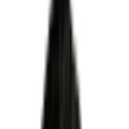
Certifié par
MINISTERE DU TRAVAIL DU PLEIN EMPLOI
ET DE L' INSERTION
·
Enregistré par France
Compétences
·
Niveau 3
·
Apprentissage ✓
organismes de formation, CFA et
centres
habilités centre évaluateur
Monteur qualifié
d'équipements industriels
ni le certificateur ni le propriétaire du titre
Pour OF, CFA et centres évaluateurs
Habilitation DREETS via Démarches Simplifiées
Dossier technique conforme au plateau officiel
Accompagnement MEG Business 360 de A à Z