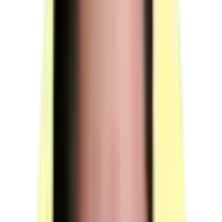
postes de travail.
Toutefois, lors des mises en route et pendant toute la
durée de fonctionnement des équipements, le jury ne
pourra observer simultanément que 2 candidats
maximum, dans les mêmes conditions de sécurité.
Pour la phase 3, une attention particulière est accordée à
la mise en œuvre par le candidat de la prévention des
risques pour les personnes et les biens, en particulier à
la mise en route et pendant le fonctionnement de
l'équipement.
Le responsable de session doit prévoir un temps
supplémentaire d'intervention du jury pour la prise de
connaissance de l'épreuve et des dossiers candidats
ainsi que la prise en compte des temps de correction et
de délibération.
(source : référentiel d'évaluation §4.1 et §4.2 p.10-11)
Surveillant d'épreuve (1 personne)
Présence : pendant la phase 1 de la MSP et pendant le
passage du questionnaire professionnel.
(source : référentiel d'évaluation §5 p.11)
Référent technique (1 personne)
Profil : connaît les équipements présents sur le plateau
technique de certification.
Disponibilité : à disposition sur sollicitation du jury en
cas de difficulté technique au cours de la mise en