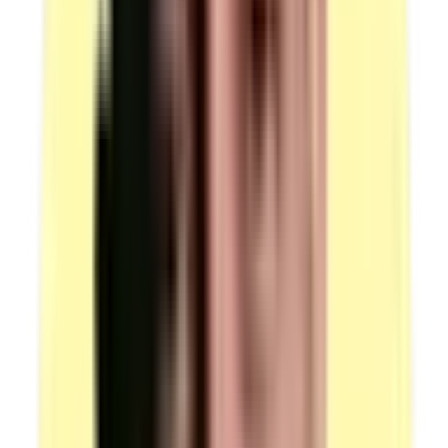
Outillages)
Grue d'atelier
Quantité : 1.
Candidats par ressource en simultané : 16.
(source : plateau technique -00205 p.4 Outils /
Outillages)
EPI — Matériel de protection individuelle pour
opérations d'usinage manuel
Quantité : 1.
Candidats par ressource en simultané : 1.
Contenu : lunettes de protection, gants.
(source : plateau technique -00205 p.4)
EPI — Matériel pour balisage du poste de travail
Quantité : 1.
Candidats par ressource en simultané : 1.
Contenu : chaînes, pancartes.
(source : plateau technique -00205 p.4-5)
Matières d'œuvre — Lot de consommables et fournitures
mécaniques
Quantité : 1.
Candidats par ressource en simultané : 1.
Contenu : graisse, huile, chiffons, produits de
nettoyage.
Contenu : visserie, goupilles, clavettes, roulements et
toutes pièces à monter.