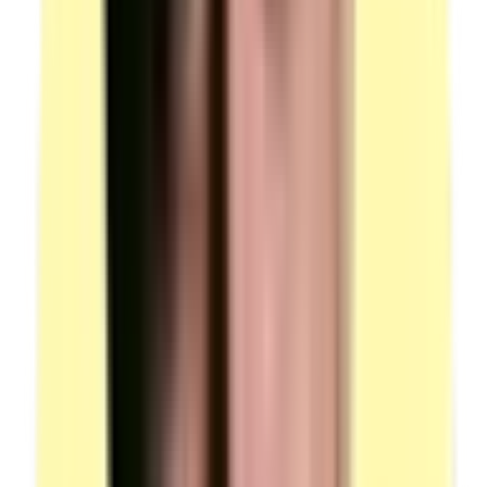
(source : plateau technique -00205 p.5 Matières
d'œuvre)
Documentations
Quantité : 1.
Candidats par ressource en simultané : 1.
Contenu : fiches toxicologiques produits (huile,
produits de nettoyage).
Contenu : dossier machine complet (plans, schémas,
modes opératoires).
Contenu : documentations techniques constructeurs.
(source : plateau technique -00205 p.5
Documentations)
Voir plus
Moyens matériels
3 locaux distincts à prévoir : atelier industriel MSP, salle
questionnaire professionnel, local entretien final.
Atelier industriel — mise en situation professionnelle
Description : un atelier industriel permettant d'accueillir
des systèmes et équipements constitués de technologies
mécanique, électrique, pneumatique et hydraulique.