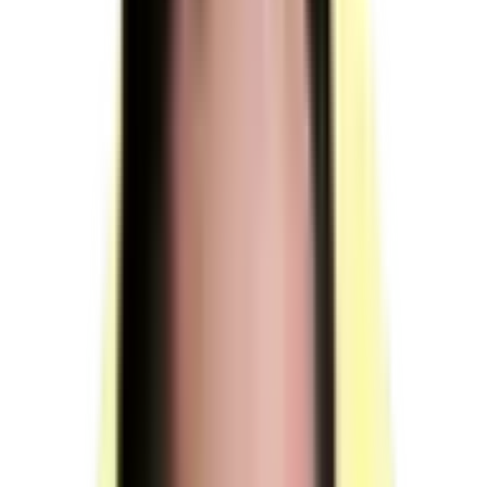
Moyens humains
3 personnes minimum à mobiliser : membres de jury, 1 surveillant et
1 responsable de session — plateau lourd de façade (peinture ITE
extérieure).
Jury (membres)
Durée totale de présence du jury pendant l'épreuve du
candidat : 00 h 20 min.
Le jury intervient à l'issue de la mise en situation
professionnelle et du questionnaire professionnel. Il
corrige le questionnaire professionnel et évalue la mise
en situation professionnelle en dehors de toute
présence.
Entretien final (00 h 20 min) : y compris le temps
d'échange avec le candidat sur le dossier professionnel
(10 minutes).
(source : référentiel d'évaluation §4.1 §4.2 p.11)
Surveillant (1 personne)
Présent pendant toute la durée de la mise en situation
professionnelle ET du questionnaire professionnel.
Compétent pour intervenir en matière de sécurité
afférente aux travaux réalisés lors de la mise en
situation professionnelle.