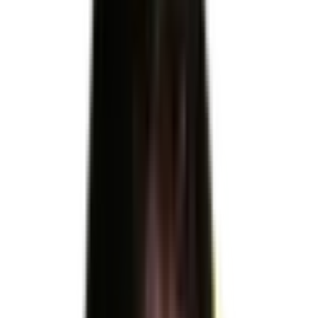
Télécharger le référentiel d'évaluation officiel
RNCP39891
RNCP39891