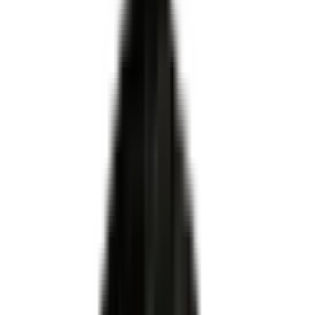
Certifié par
MINISTERE DU TRAVAIL DU PLEIN EMPLOI
ET DE L' INSERTION
·
Enregistré par France
Compétences
·
Niveau 3
·
Apprentissage ✓
organismes de formation, CFA et
centres
habilités centre évaluateur
Peintre façadier itéiste
ni le certificateur ni le propriétaire du titre
Pour OF, CFA et centres évaluateurs
Habilitation DREETS via Démarches Simplifiées
Dossier technique conforme au plateau officiel
Accompagnement MEG Business 360 de A à Z
Être accompagné pour l'habilitation
RNCP39891
Certificateur officiel
MINISTERE DU TRAVAIL DU PLEIN EMPLOI ET DE L'