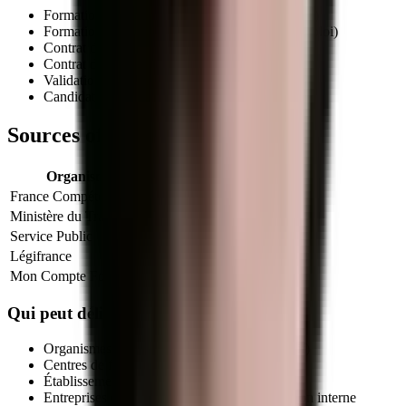
Formation initiale (en centre de formation agréé)
Formation continue (salariés, demandeurs d'emploi)
Contrat d'apprentissage
(autorisé pour ce titre)
Contrat de professionnalisation
Validation des Acquis de l'Expérience (VAE)
Candidature libre auprès d'un centre habilité
Sources officielles et références
Organisme
Lien officiel
France Compétences
Fiche officielle
Ministère du Travail
Info titres pro
Service Public
VAE
Légifrance
Code du travail (formation)
Mon Compte Formation
CPF
Qui peut délivrer le titre
RNCP39891
?
Organismes de formation déclarés (NDA actif)
Centres de formation d'apprentis (CFA)
Établissements publics de formation
Entreprises qualifiées via leur service formation interne