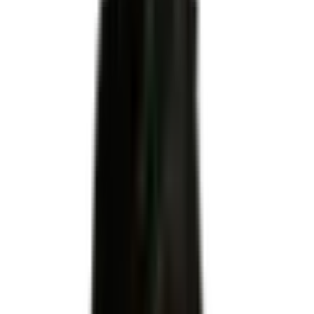
INSERTION
Code RNCP
RNCP39891
Niveau
Niveau 3
Échéance
18 août 2027
Apprentissage
Autorisé
Code NSF
233s : Exécution des travaux de finition : platrerie, peinture,
carrelage, sols plastiques..
Code(s) ROME
F1611 : Réalisation et restauration de façades · F1606 :
Peinture en bâtiment
Formacode
22490 : Façade