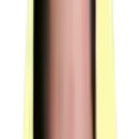
(source : référentiel d'évaluation §5 p.11)
Responsable de session
Doit prévoir un temps supplémentaire d'intervention du
jury pour la prise de connaissance de l'épreuve et des
dossiers candidats ainsi que la prise en compte des
temps de correction et de délibération.
(source : référentiel d'évaluation §4.2 p.11)
Conditions particulières de composition du jury
Sans objet.
(source : référentiel d'évaluation §4.3 p.11)
Voir plus
Moyens techniques
7 catégories de ressources techniques à mobiliser pour la session PFI
(peintre façadier itéiste) — plateau chantier de façade (peinture, ITE,
imperméabilisation).
Postes de travail
Quantité : 1 — Espace de travail individuel comprenant
: un support maçonné (environ 16 m²), partiellement
enduit et abrité de la pluie ; une fenêtre en bois ; une