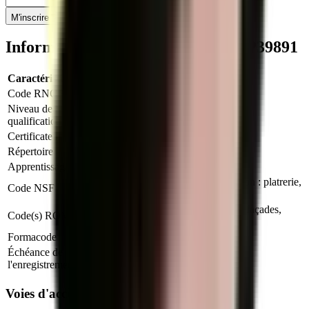
M'inscrire
Informations clés sur le titre
RNCP39891
Caractéristique
Valeur
Code RNCP
RNCP39891
Niveau de
Niveau 3
qualification
Certificateur
Ministère du Travail (France)
Répertoire
RNCP
Apprentissage
Autorisé
233s : Exécution des travaux de finition : platrerie,
Code NSF
peinture, carrelage, sols plastiques..
F1611 : Réalisation et restauration de façades,
Code(s) ROME
F1606 : Peinture en bâtiment
Formacode
22490 : Façade
Échéance de
18 août 2027
l'enregistrement
Voies d'accès au titre professionnel