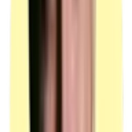
l'espace, permettant le travail de l'ensemble des
candidats. Elle est équipée de points d'eau et de lavage
raccordés à un bac de décantation avant le rejet des
eaux souillées au réseau public.
Conformité : locaux équipés aux normes de sécurité et
de prévention. Espace individuel comportant des
supports et des équipements généralement utilisés lors
de l'aménagement extérieur des constructions. Les
conditions de travail et de sécurité seront identiques à
celles habituelles d'un chantier de façade.
(source : plateau technique p.3 Locaux — Mise en
situation professionnelle)
Salle questionnaire professionnel
Description : salle équipée de tables et de chaises pour
accueillir le surveillant et tous les candidats en
simultané.
Observation : l'aménagement de la salle devra garantir
le respect des règles de confidentialité ; le choix du lieu
vise à éviter les nuisances sonores.
(source : plateau technique p.3 Locaux —
Questionnaire professionnel)
Local fermé — entretien final
Description : un local fermé équipé au minimum d'une
table et trois chaises. Salle équipée de tables et de
chaises permettant l'accueil du jury et d'un candidat.