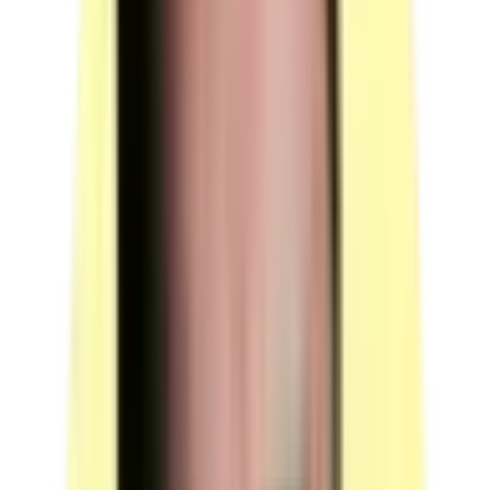
porte en bois. Candidats par ressource en simultané : 1.
Observation : les supports seront préparés
conformément au dossier technique de l'épreuve avant
la mise en situation professionnelle ; les sols seront
dégagés de tout encombrement ; l'éclairage sera
suffisant et adapté au produit mis en œuvre.
(source : plateau technique p.4 Ressources — Postes de
travail)
Machines
Quantité : 1 — Malaxeur d'enduit. Candidats par
ressource en simultané : 4.
Quantité : 1 — Disqueuse à matériaux 125 mm.
Candidats par ressource en simultané : 4.
Quantité : 1 — Fontaine de nettoyage. Candidats par
ressource en simultané : 16.
Quantité : 1 — Guillotine thermique. Candidats par
ressource en simultané : 16.
Quantité : 1 — Perforateur. Candidats par ressource en
simultané : 2.
Quantité : 1 — Ponceuse/aspirateur dorsale. Candidats
par ressource en simultané : 16.
Quantité : 1 — Visseuse. Candidats par ressource en
simultané : 4.
(source : plateau technique p.4 Ressources —
Machines)