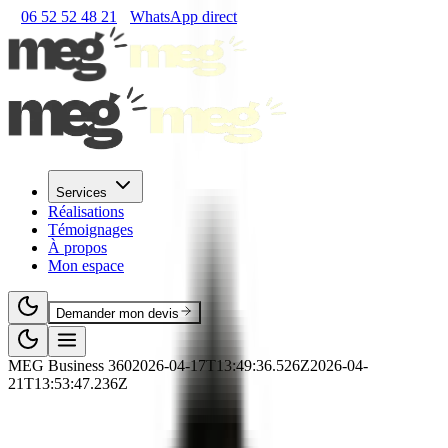
06 52 52 48 21
WhatsApp direct
Services
Réalisations
Témoignages
À propos
Mon espace
Demander mon devis
MEG Business 360
2026-04-17T13:49:36.526Z
2026-04-
21T13:53:47.236Z
🏗️
RNCP
·
BTP
·
RNCP39891