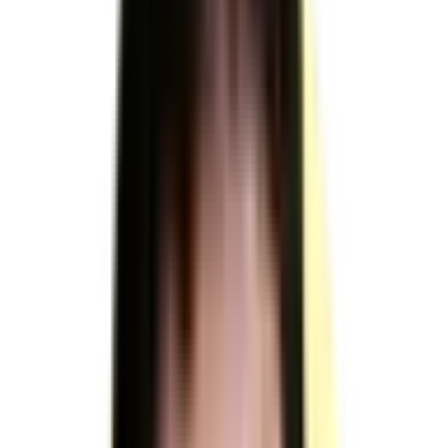
sur
RNCP39891
TP - Peintre façadier
itéiste