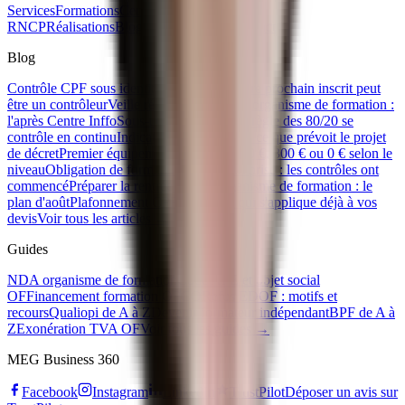
Services
Formations
Certifications
Titres
RNCP
Réalisations
Blog
Ebooks gratuits
Contact
Blog
Contrôle CPF sous identité d'emprunt : votre prochain inscrit peut
être un contrôleur
Veille réglementaire d'un organisme de formation :
l'après Centre Inffo
Sous-traitance CPF : la règle des 80/20 se
contrôle en continu
Indicateur 33 Qualiopi : ce que prévoit le projet
de décret
Premier équipement apprenti : 500 €, 300 € ou 0 € selon le
niveau
Obligation de formation IA en entreprise : les contrôles ont
commencé
Préparer la rentrée de son organisme de formation : le
plan d'août
Plafonnement CPF 2026 : ce qui s'applique déjà à vos
devis
Voir tous les articles →
Guides
NDA organisme de formation
Code APE et objet social
OF
Financement formation OPCO
Refus EDOF : motifs et
recours
Qualiopi de A à Z
Devenir formateur indépendant
BPF de A à
Z
Exonération TVA OF
Voir tous les guides →
MEG Business 360
Facebook
Instagram
LinkedIn
TrustPilot
Déposer un avis sur