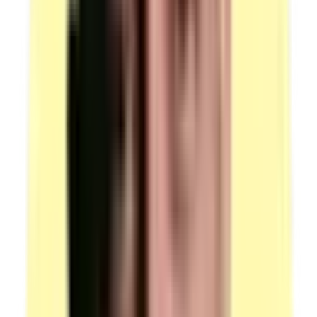
en simultané : 16.
Quantité : 1 — Dossier candidat comprenant le
descriptif des travaux à réaliser. Candidats par ressource
en simultané : 1.
(source : plateau technique p.5 Ressources —
Documentations)
Autres
Quantité : 1 — Matériel de travail en hauteur (PIRL =
Plateforme Individuelle Roulante Légère) conforme à la
réglementation. Candidats par ressource en simultané :
1.
(source : plateau technique p.6 Ressources — Autres)
Voir plus
Moyens matériels
3 types de locaux à prévoir pour la session PFI.
Atelier ou site MSP — mise en situation professionnelle
Description : atelier ou site disposant d'autant d'espaces
de travail individuels que de candidats. Une zone de
préparation des peintures et de nettoyage est intégrée à