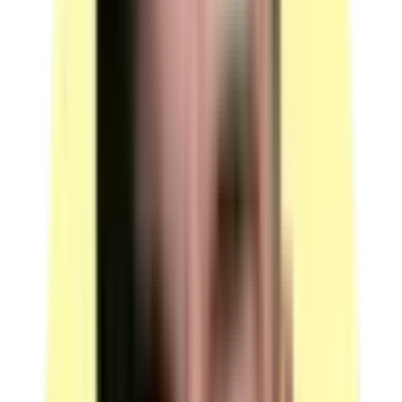
Outils / Outillages
Quantité : 1 — Boîte à coupe. Candidats par ressource
en simultané : 4.
Quantité : 4 — Poubelles à déchet. Candidats par
ressource en simultané : 16.
(source : plateau technique p.4 Ressources — Outils /
Outillages)
Équipements
Quantité : 1 — Brosseries et rouleaux adaptés aux
peintures et lasures à appliquer ; caisse à outils de
façadier-peintre complète. Candidats par ressource en
simultané : 1.
Quantité : 1 — Enrouleurs électriques de 25 m.
Candidats par ressource en simultané : 2.
Quantité : 1 — Seaux, pistolet extrudeur, règle
aluminium de 1,50 m, bâches plastiques de protection.
Candidats par ressource en simultané : 1.
(source : plateau technique p.4-5 Ressources —
Équipements)
Équipements de protection individuelle (EPI)
Quantité : 1 — Casque de chantier avec jugulaire,
chaussure de sécurité, gants de protection, lunettes de
protection, masque anti poussière. Candidats par
ressource en simultané : 1.
(source : plateau technique p.5 Ressources —)