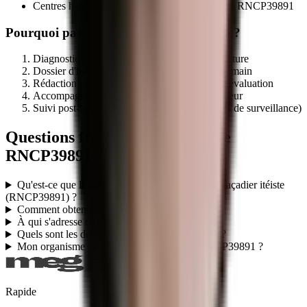
Centres habilités par le certificateur sur la fiche
RNCP39891
Pourquoi passer par MEG Business 360 ?
Diagnostic préalable d'éligibilité de votre structure
Dossier d'habilitation centre évaluateur clé en main
Rédaction programme + référentiel + outils d'évaluation
Accompagnement audit initial par le certificateur
Suivi post-habilitation (renouvellement, audits de surveillance)
Questions fréquentes sur le titre
RNCP39891
Qu'est-ce que le titre professionnel TP - Peintre façadier itéiste
(RNCP39891) ?
Comment obtenir le titre RNCP39891 ?
À qui s'adresse ce titre RNCP39891 ?
Quels sont les débouchés du titre RNCP39891 ?
Mon organisme peut-il faire passer le titre RNCP39891 ?
Rapide