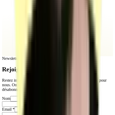
Newsletter
Rejoignez
notre newsletter
Restez informés sur notre actualité. Votre vie privée compte pour
nous. On ne partage jamais vos infos, et vous pouvez vous
désabonner quand vous le souhaitez.
Nom
Prénom
Email
*
Téléphone
*