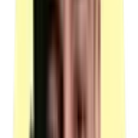
Matières d'œuvre
Quantité : 1 (individuel) — 1 L. Peinture acrylique
satinée pour menuiseries extérieures ; scotch de
camouflage DE 50ml × 50 mm ; cartouche de mastic
acrylique ; fond de joint ; ITE : profilés arrêt latéral et
rail de départ, chevilles à frapper, chevilles à plateau S
12, connecteur PVC, chevilles ISO, profilé d'angle
pour linteaux et tableaux, profilé d'angle pour fibre,
plaques d'isolants (suivant détails MSP, y compris
accessoires adaptés) ; abrasifs. Candidats par ressource
en simultané : 1.
Quantité : 1 (partagé 16) — Système ITE : armature,
mortier colle, enduit colle pour armature, compribande,
revêtement peinture épais ; revêtement
d'imperméabilisation, voile non tissé ; chiffons ; enduit
de ragréage ; bombe mousse expansive et nettoyant ;
revêtement semi-épais. Candidats par ressource en
simultané : 16.
(source : plateau technique p.5 Ressources — Matières
d'œuvre)
Documentations
Quantité : 1 — Notices techniques d'utilisation ou de
mise en œuvre des matériaux ; notices techniques de
montage ou d'utilisation des matériels ; fiches sécurité
associées aux produits utilisés. Candidats par ressource