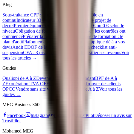
Blog
Sous-traitance CPF : la règle des 80/20 se contrôle en
continu
Indicateur 33 Qualiopi : ce que prévoit le projet de
décret
Premier équipement apprenti : 500 €, 300 € ou 0 € selon le
niveau
Obligation de formation IA en entreprise : les contrôles ont
commencé
Préparer la rentrée de son organisme de formation : le
plan d'août
Plafonnement CPF 2026 : ce qui s'applique déjà à vos
devis
Audit EDOF de la Caisse des Dépôts : la checklist anti-
suspension
CFA : 3 pistes concrètes pour diversifier ses revenus
Voir
tous les articles →
Guides
Qualiopi de A à Z
Devenir formateur indépendant
BPF de A à
Z
Exonération TVA OF
Financement OPCO
Trouver des clients
OPCO
Vendre sans site web
Créer un CFA de A à Z
Voir tous les
guides →
MEG Business 360
Facebook
Instagram
LinkedIn
TrustPilot
Déposer un avis sur
TrustPilot
Mohamed MEG