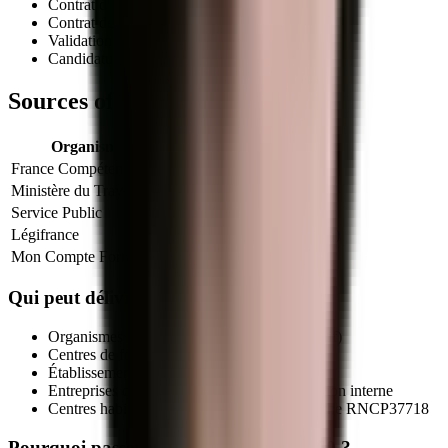
Contrat d'apprentissage
(autorisé pour ce titre)
Contrat de professionnalisation
Validation des Acquis de l'Expérience (VAE)
Candidature libre auprès d'un centre habilité
Sources officielles et références
Organisme
Lien officiel
France Compétences
Fiche officielle
Ministère du Travail
Info titres pro
Service Public
VAE
Légifrance
Code du travail (formation)
Mon Compte Formation
CPF
Qui peut délivrer le titre
RNCP37718
?
Organismes de formation déclarés (NDA actif)
Centres de formation d'apprentis (CFA)
Établissements publics de formation
Entreprises qualifiées via leur service formation interne
Centres habilités par le certificateur sur la fiche
RNCP37718
Pourquoi passer par MEG Business 360 ?