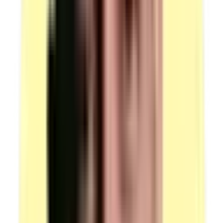
leur outillage personnel.
Candidats par ressource en simultané : 1.
(source : plateau technique p.5 Outils / Outillages)
Outils / Outillages — lot point main
Quantité : 1.
Lot de matériel concernant le point main tel que
aiguilles à coudre main, protège doigts, alène.
Observation : les candidats à la VAE peuvent utiliser
leur outillage personnel.
Candidats par ressource en simultané : 1.
(source : plateau technique p.5 Outils / Outillages)
Équipements — lots de guides bordeurs
Quantité : 1.
Lots de guides bordeurs (variables en fonction du sujet
de l'épreuve).
Candidats par ressource en simultané : 7.
(source : plateau technique p.5 Équipements)
Équipements — emporte-pièces pour surcouper (2 jeux)
Quantité : 1.
Emporte-pièces pour surcouper — prévoir 2 jeux
(variable en fonction du sujet de l'épreuve).
Candidats par ressource en simultané : 14.
(source : plateau technique p.5 Équipements)
Équipements — lot de matrices pour machine à sertir
Quantité : 1.