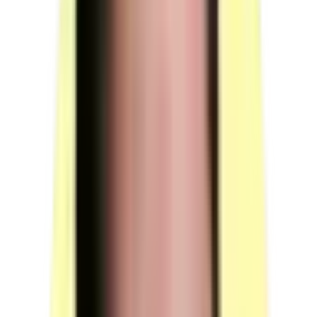
Quantité : 1.
Table de travail individuelle.
Candidats par ressource en simultané : 1.
(source : plateau technique p.4 Postes de travail)
Poste de travail — table collective avec transformateur
Quantité : 1.
Table de travail collective équipée d'un transformateur
avec pointe brûle fils et d'un pistolet à colle.
Candidats par ressource en simultané : 4.
(source : plateau technique p.4 Postes de travail)
Machines — machine à refendre + 1 pige
Quantité : 1.
Machine à refendre avec 1 pige au poste de refente.
Candidats par ressource en simultané : 14.
(source : plateau technique p.4 Machines)
Machines — machine à battre
Quantité : 1.
Machine à battre.
Candidats par ressource en simultané : 14.
(source : plateau technique p.4 Machines)
Machines — machine à piquer canon à triple
entraînement (individuelle)
Quantité : 1.
Machine à piquer canon à triple entraînement équipée
d'un plateau amovible.