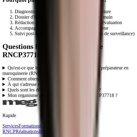
Diagnostic préalable d'éligibilité de votre structure
Dossier d'habilitation centre évaluateur clé en main
Rédaction programme + référentiel + outils d'évaluation
Accompagnement audit initial par le certificateur
Suivi post-habilitation (renouvellement, audits de surveillance)
Questions fréquentes sur le titre
RNCP37718
Qu'est-ce que le titre professionnel TP - Piqueur préparateur en
maroquinerie (RNCP37718) ?
Comment obtenir le titre RNCP37718 ?
À qui s'adresse ce titre RNCP37718 ?
Quels sont les débouchés du titre RNCP37718 ?
Mon organisme peut-il faire passer le titre RNCP37718 ?
Rapide
Services
Formations
Certifications
Titres
RNCP
Réalisations
Blog
Ebooks gratuits
Contact