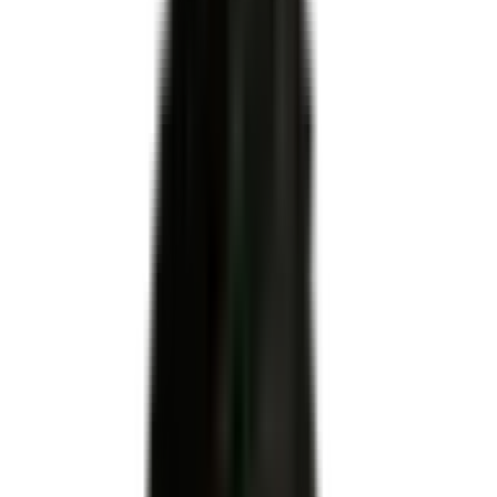
MINISTERE DU TRAVAIL DU PLEIN EMPLOI ET DE L'
INSERTION
Code RNCP
RNCP37718
Niveau
Niveau 3
Échéance
09 juin 2028
Apprentissage
Autorisé
Code NSF
243s : Tannage des peaux, fabrication de chaussures, articles
de vêtements en peau
Code(s) ROME
H2401 : Assemblage - montage d''articles en cuirs · peaux ·
H2414 : Préparation et finition d''articles en cuir et matériaux
souples