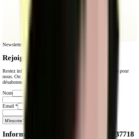
Newsletter
Rejoignez
notre newsletter
Restez informés sur notre actualité. Votre vie privée compte pour
nous. On ne partage jamais vos infos, et vous pouvez vous
désabonner quand vous le souhaitez.
Nom
Prénom
Email
*
Téléphone
*
M'inscrire
Informations clés sur le titre
RNCP37718