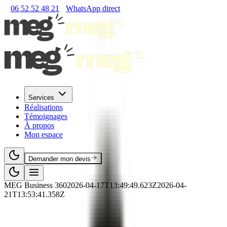
06 52 52 48 21
WhatsApp direct
Services
Réalisations
Témoignages
À propos
Mon espace
Demander mon devis
MEG Business 360
2026-04-17T13:49:49.623Z
2026-04-
21T13:53:41.358Z
🧵
RNCP
·
Artisanat
·
RNCP37718