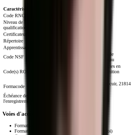
Caractéristique
Valeur
Code RNCP
RNCP37718
Niveau de
Niveau 3
qualification
Certificateur
Ministère du Travail (France)
Répertoire
RNCP
Apprentissage
Autorisé
243s : Tannage des peaux, fabrication de
Code NSF
chaussures, articles de vêtements en peau
H2401 : Assemblage - montage d''articles en
Code(s) ROME
cuirs, peaux, H2414 : Préparation et finition
d''articles en cuir et matériaux souples
21804 : Piquage cuir, 21803 : Collage cuir, 21814
Formacode
: Montage cuir
Échéance de
09 juin 2028
l'enregistrement
Voies d'accès au titre professionnel
Formation initiale (en centre de formation agréé)
Formation continue (salariés, demandeurs d'emploi)