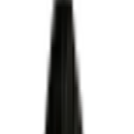
Certifié par
MINISTERE DU TRAVAIL DU PLEIN EMPLOI
ET DE L' INSERTION
·
Enregistré par France
Compétences
·
Niveau 3
·
Apprentissage ✓
organismes de formation, CFA et
centres
habilités centre évaluateur
Piqueur préparateur en
maroquinerie
ni le certificateur ni le propriétaire du titre
Pour OF, CFA et centres évaluateurs
Habilitation DREETS via Démarches Simplifiées
Dossier technique conforme au plateau officiel
Accompagnement MEG Business 360 de A à Z
Être accompagné pour l'habilitation
RNCP37718
Certificateur officiel