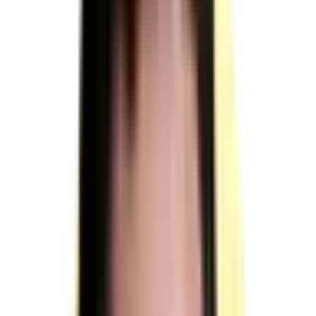
en maroquinerie
Moyens humains
2 personnes minimum à mobiliser : membres de jury et 1 référent
technique ; durée totale de présence du jury : 04 h 35 min par
candidat.
Membres du jury
Durée totale de présence : 04 h 35 min par candidat.
Présents pendant toute la durée de la phase 2 de la mise
en situation professionnelle (04 h 00 min).
Présents pour l'entretien technique (00 h 15 min) et
l'entretien final (00 h 20 min).
Un membre du jury peut observer jusqu'à 7 candidats
en simultané si la visibilité est assurée.
Le responsable de session doit prévoir un temps
supplémentaire d'intervention du jury pour la prise de
connaissance de l'épreuve et des dossiers candidats
ainsi que la prise en compte des temps de correction et
de délibération.
(source : référentiel d'évaluation §4.1 §4.2 p.12)
Référent technique