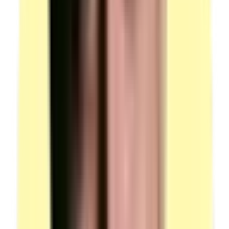
Lot de matrices pour machine à sertir (adaptables au
matériel).
Candidats par ressource en simultané : 14.
(source : plateau technique p.5 Équipements)
Équipements — roller tranche
Quantité : 1.
Roller tranche (variable en fonction du sujet de
l'épreuve).
Candidats par ressource en simultané : 1.
(source : plateau technique p.5 Équipements)
Équipements — bande de ponçage
Quantité : 1.
Bande de ponçage pour ponceuse à bande (adaptable
au matériel).
Candidats par ressource en simultané : 14.
(source : plateau technique p.5 Équipements)
Équipements de protection individuelle (EPI)
Quantité : 1.
Blouse de travail, gants de protection, chaussures de
sécurité.
Lunettes de protection lors de l'utilisation de la machine
à piquer pilier à triple entraînement.
Observation : les candidats à la VAE peuvent utiliser
leur matériel personnel.
Candidats par ressource en simultané : 1.