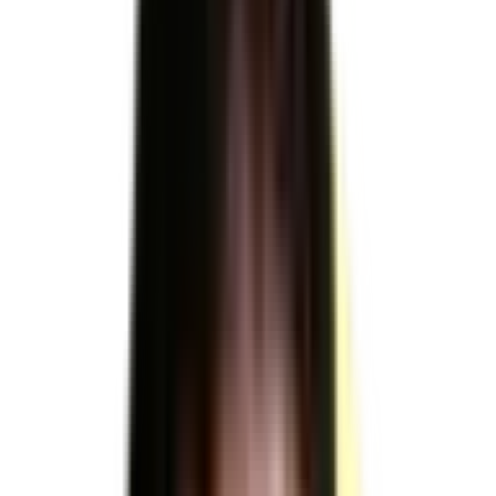
sur
RNCP37718
TP - Piqueur préparateur