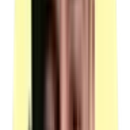
Machine à piquer canon à triple entraînement équipée
d'un dispositif de bordage.
Observation : installée sur une table adaptée permettant
de piquer en position assise.
Candidats par ressource en simultané : 7.
(source : plateau technique p.5 Machines)
Machines — ponceuse à bande
Quantité : 1.
Ponceuse à bande.
Candidats par ressource en simultané : 14.
(source : plateau technique p.5 Machines)
Outils / Outillages — lot préparation et travail de table
Quantité : 1.
Lot d'outillage de préparation et de travail de table tel
que ciseaux, réglet, lissette, alène, ploir, marteau
apprêteur.
Observation : les candidats à la VAE peuvent utiliser
leur outillage personnel.
Candidats par ressource en simultané : 1.
(source : plateau technique p.5 Outils / Outillages)
Outils / Outillages — lot piquage
Quantité : 1.
Lot d'outillage de piquage tel que ciseaux, coupe fils,
réglet, tournevis en rapport avec le matériel.
Observation : les candidats à la VAE peuvent utiliser