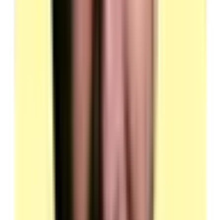
3 types de locaux requis : atelier maroquinerie pour la MSP, local
fermé pour l'entretien technique, local fermé pour l'entretien final.
Atelier — mise en situation professionnelle
Atelier permettant d'accomplir les différentes opérations
du processus de fabrication.
Locaux équipés aux normes de sécurité et de
prévention.
Espaces de travail organisés avec des équipements
permettant l'alimentation et l'évacuation des pièces
traitées.
(source : plateau technique p.3 Locaux — Mise en
situation professionnelle)
Local fermé — entretien technique
Équipé au minimum d'une table et trois chaises.
Ce local doit garantir la qualité et la conformité des
échanges.
(source : plateau technique p.3 Locaux — Entretien
technique)
Local fermé — entretien final
Équipé au minimum d'une table et trois chaises.
Ce local doit garantir la qualité et la confidentialité des
échanges.
(source : plateau technique p.3 Locaux — Entretien
final)