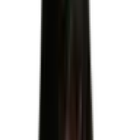
Formacode
21804 : Piquage cuir · 21803 : Collage cuir · 21814 :
Montage cuir
Télécharger le référentiel d'évaluation officiel
RNCP37718
RNCP37718