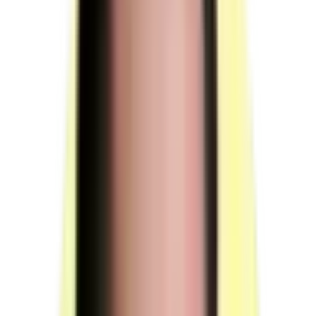
Le responsable de session désigne une personne
comme « référent technique » ; celle-ci a connaissance
des machines du plateau d'évaluation.
Il est à disposition du jury pour intervenir sur les
installations en cas de dysfonctionnement lors de la
mise en situation professionnelle.
Il peut s'agir du formateur.
Un surveillant est présent pendant toute la durée de la
MSP phase 1 (05 h 00 min).
(source : référentiel d'évaluation §5 p.12)
Conditions particulières de composition du jury
Sans objet.
(source : référentiel d'évaluation §4.3 p.12)
Voir plus
Moyens techniques
Ressources pour la certification PPM, incluant postes de travail
maroquinerie, machines spécialisées, outillages, EPI et matières
d'œuvre.
Poste de travail — table individuelle