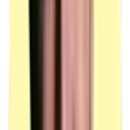
(source : plateau technique p.5 Équipements de
protection individuelle () ou collective)
Matières d'œuvre
Quantité : 1.
Lot de fournitures tel que fils, aiguilles, canette,
lubrifiant machine.
Lots de morceaux de cuir et autres matières souples
coupés, préparés (variable en fonction du sujet de
l'épreuve).
Colle aqueuse : pulvérisable et applicable au pinceau —
partagée 14 candidats.
Lot d'accessoires tels que fermoir, rivet, bouton pression
(variable en fonction du sujet de l'épreuve).
Teinture (couleur variable en fonction du sujet de
l'épreuve) — partagée 14 candidats.
Candidats par ressource en simultané : 1 (sauf colle et
teinture : 14).
(source : plateau technique p.5-6 Matières d'œuvre)
Voir plus
Moyens matériels