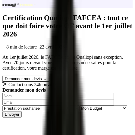
Certification Qualiopi FAFCEA : tout ce
que doit faire votre OF avant le 1er juillet
2026
8
min de lecture
·
22 avril 2026
Au 1er juillet 2026, le FAFCEA exige Qualiopi sans exception.
Avec 70 jours devant vous, et 3 à 6 mois nécessaires pour la
certification, votre marge est inexistante.
Demander mon devis →
👋 Contact sous 24h ouvrées
Demander mon devis
Envoyer