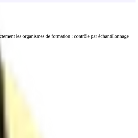
rectement les organismes de formation : contrôle par échantillonnage